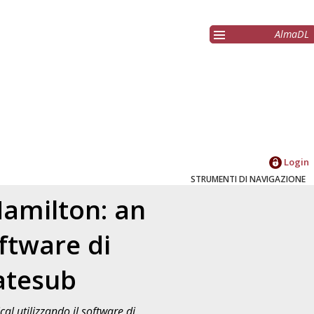
AlmaDL
Login
STRUMENTI DI NAVIGAZIONE
Hamilton: an
ftware di
atesub
al utilizzando il software di