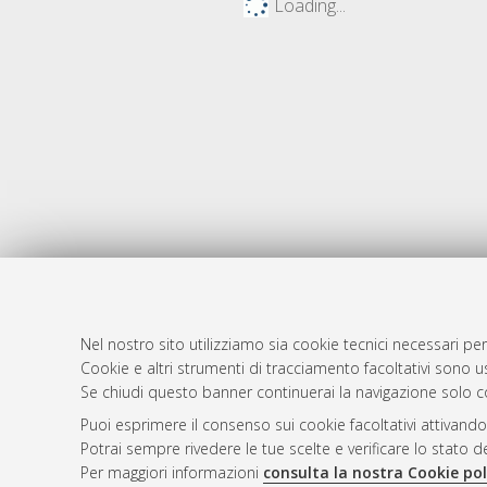
Loading...
Nel nostro sito utilizziamo sia cookie tecnici necessari per
Cookie e altri strumenti di tracciamento facoltativi sono us
AMS Laure
Atom
Se chiudi questo banner continuerai la navigazione solo c
Servizio i
Rss 1.0
Puoi esprimere il consenso sui cookie facoltativi attivando
Impostazio
Potrai sempre rivedere le tue scelte e verificare lo stato 
Rss 2.0
Informativa
Per maggiori informazioni
consulta la nostra Cookie pol
Condizioni 