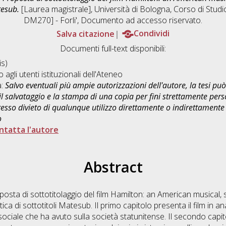
tesub.
[Laurea magistrale], Università di Bologna, Corso di Studi
DM270] - Forli'
, Documento ad accesso riservato.
Salva citazione
Condividi
Documenti full-text disponibili:
s)
o agli utenti istituzionali dell'Ateneo
a:
Salvo eventuali più ampie autorizzazioni dell'autore, la tesi p
il salvataggio e la stampa di una copia per fini strettamente person
sso divieto di qualunque utilizzo direttamente o indirettamente 
o
ntatta l'autore
Abstract
osta di sottotitolaggio del film Hamilton: an American musical, sv
a di sottotitoli Matesub. Il primo capitolo presenta il film in an
sociale che ha avuto sulla società statunitense. Il secondo capi