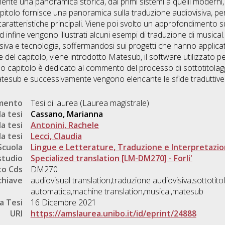
nte una panoramica storica, dai primi sistemi a quelli moderni, p
 capitolo fornisce una panoramica sulla traduzione audiovisiva, pe
caratteristiche principali. Viene poi svolto un approfondimento s
d infine vengono illustrati alcuni esempi di traduzione di musical. 
siva e tecnologia, soffermandosi sui progetti che hanno applica
e del capitolo, viene introdotto Matesub, il software utilizzato 
ltimo capitolo è dedicato al commento del processo di sottotitol
Matesub e successivamente vengono elencante le sfide traduttive
umento
Tesi di laurea (Laurea magistrale)
a tesi
Cassano, Marianna
a tesi
Antonini, Rachele
a tesi
Lecci, Claudia
Scuola
Lingue e Letterature, Traduzione e Interpretazi
studio
Specialized translation [LM-DM270] - Forli'
o Cds
DM270
chiave
audiovisual translation,traduzione audiovisiva,sottotit
automatica,machine translation,musical,matesub
a Tesi
16 Dicembre 2021
URI
https://amslaurea.unibo.it/id/eprint/24888