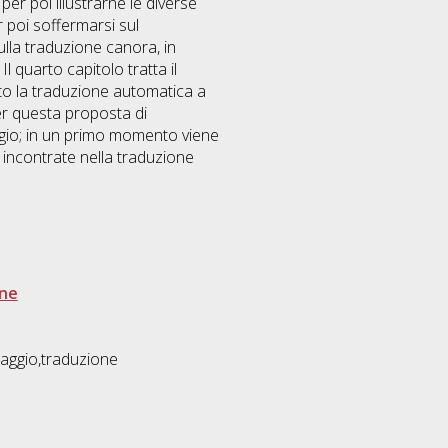
er poi illustrarne le diverse
r poi soffermarsi sul
ulla traduzione canora, in
Il quarto capitolo tratta il
to la traduzione automatica a
per questa proposta di
aggio; in un primo momento viene
 incontrate nella traduzione
one
olaggio,traduzione