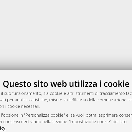
Gestione del documento:
Questo sito web utilizza i cookie
 il suo funzionamento, sia cookie e altri strumenti di tracciamento faco
ati per analisi statistiche, misure sull'efficacia della comunicazione is
a
on i cookie necessari.
mplementato e gestito da
AlmaDL
 l'opzione in "Personalizza cookie" e, se vuoi, potrai esprimere consens
ni Cookie
dei consensi rientrando nella sezione "Impostazione cookie" del sito.
 sulla privacy
icy
.
d’uso del sito