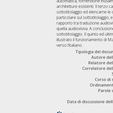
automatica, fornendone inizialme
architetture esistenti. Il terzo
sottotitolaggio ed elencarne le 
particolare sul sottotitolaggio, e
rapporto tra traduzione audiovi
quella audiovisiva. A conclusion
sottotitolaggio. Il quinto ed u
illustrato il funzionamento di 
verso l’italiano.
Tipologia del doc
Autore dell
Relatore dell
Correlatore dell
Corso di 
Ordinament
Parole 
Data di discussione dell