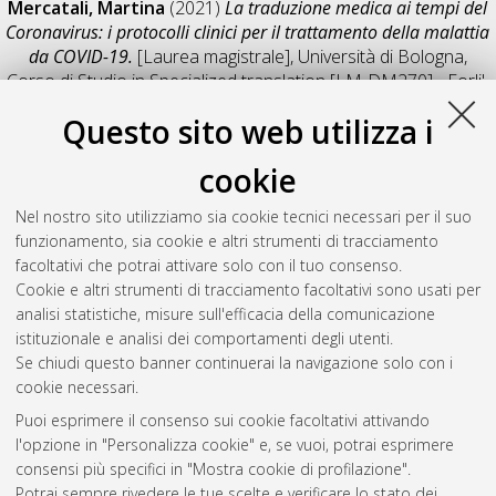
Mercatali, Martina
(2021)
La traduzione medica ai tempi del
Coronavirus: i protocolli clinici per il trattamento della malattia
da COVID-19.
[Laurea magistrale], Università di Bologna,
Corso di Studio in
Specialized translation [LM-DM270] - Forli'
,
Documento full-text non disponibile
Questo sito web utilizza i
Salva citazione
Condividi
Il full-text non è disponibile per scelta dell'autore. (
Contatta
cookie
l'autore
)
Abstract
Nel nostro sito utilizziamo sia cookie tecnici necessari per il suo
funzionamento, sia cookie e altri strumenti di tracciamento
facoltativi che potrai attivare solo con il tuo consenso.
Altri metadati
Cookie e altri strumenti di tracciamento facoltativi sono usati per
analisi statistiche, misure sull'efficacia della comunicazione
Gestione del documento:
istituzionale e analisi dei comportamenti degli utenti.
Se chiudi questo banner continuerai la navigazione solo con i
cookie necessari.
Puoi esprimere il consenso sui cookie facoltativi attivando
Atom
l'opzione in "Personalizza cookie" e, se vuoi, potrai esprimere
Rss 1.0
consensi più specifici in "Mostra cookie di profilazione".
Potrai sempre rivedere le tue scelte e verificare lo stato dei