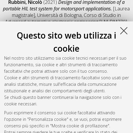
Rubbini, Nicolò
(2021)
Design and implementation of a
portable HIL test system for motorsport applications.
[Laurea
magistrale], Università di Bologna, Corso di Studio in
Advanced automotive electronic engineering [LM-DM270]
,
Documento full-text non disponibile
Questo sito web utilizza i
Salva citazione
Condividi
Il full-text non è disponibile per scelta dell'autore. (
Contatta
cookie
l'autore
)
Abstract
Nel nostro sito utilizziamo sia cookie tecnici necessari per il suo
funzionamento, sia cookie e altri strumenti di tracciamento
facoltativi che potrai attivare solo con il tuo consenso.
Altri metadati
Cookie e altri strumenti di tracciamento facoltativi sono usati per
analisi statistiche, misure sull'efficacia della comunicazione
Gestione del documento:
istituzionale e analisi dei comportamenti degli utenti.
Se chiudi questo banner continuerai la navigazione solo con i
cookie necessari.
Puoi esprimere il consenso sui cookie facoltativi attivando
Atom
l'opzione in "Personalizza cookie" e, se vuoi, potrai esprimere
Rss 1.0
consensi più specifici in "Mostra cookie di profilazione".
Potrai sempre rivedere le tue scelte e verificare lo stato dei