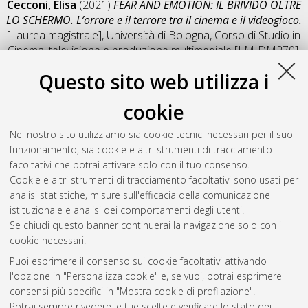
Cecconi, Elisa
(2021)
FEAR AND EMOTION: IL BRIVIDO OLTRE
LO SCHERMO. L’orrore e il terrore tra il cinema e il videogioco.
[Laurea magistrale], Università di Bologna, Corso di Studio in
Cinema, televisione e produzione multimediale [LM-DM270]
,
Documento full-text non disponibile
Questo sito web utilizza i
Salva citazione
Condividi
Il full-text non è disponibile per scelta dell'autore. (
Contatta
cookie
l'autore
)
Abstract
Nel nostro sito utilizziamo sia cookie tecnici necessari per il suo
funzionamento, sia cookie e altri strumenti di tracciamento
facoltativi che potrai attivare solo con il tuo consenso.
Altri metadati
Cookie e altri strumenti di tracciamento facoltativi sono usati per
analisi statistiche, misure sull'efficacia della comunicazione
Gestione del documento:
istituzionale e analisi dei comportamenti degli utenti.
Se chiudi questo banner continuerai la navigazione solo con i
cookie necessari.
Puoi esprimere il consenso sui cookie facoltativi attivando
Atom
l'opzione in "Personalizza cookie" e, se vuoi, potrai esprimere
Rss 1.0
consensi più specifici in "Mostra cookie di profilazione".
Potrai sempre rivedere le tue scelte e verificare lo stato dei