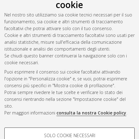
cookie
Nel nostro sito utilizziamo sia cookie tecnici necessari per il suo
funzionamento, sia cookie e altri strumenti di tracciamento
facoltativi che potrai attivare solo con il tuo consenso.
Cookie e altri strumenti di tracciamento facoltativi sono usati per
analisi statistiche, misure sull'efficacia della comunicazione
Gestione del documento:
istituzionale e analisi dei comportamenti degli utenti.
Se chiudi questo banner continuerai la navigazione solo con i
cookie necessari.
Puoi esprimere il consenso sui cookie facoltativi attivando
Atom
l'opzione in "Personalizza cookie" e, se vuoi, potrai esprimere
Rss 1.0
consensi più specifici in "Mostra cookie di profilazione".
Potrai sempre rivedere le tue scelte e verificare lo stato dei
Rss 2.0
consensi rientrando nella sezione "Impostazione cookie" del
sito.
Per maggiori informazioni
consulta la nostra Cookie policy
.
AMS Laurea
Servizio implementato e gestito da
AlmaDL
Impostazioni Cookie
COOKIE DI PROFILAZIONE -
SOLO COOKIE NECESSARI
Informativa sulla privacy
FACOLTATIVI