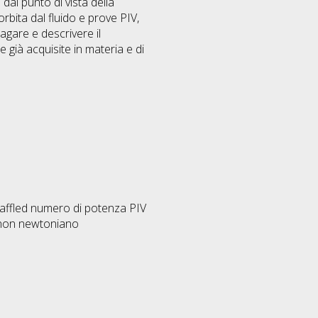
 dal punto di vista della
orbita dal fluido e prove PIV,
agare e descrivere il
già acquisite in materia e di
affled numero di potenza PIV
o non newtoniano