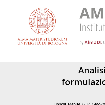
Analis
formulazio
Boschi, Manuel
(2021)
Analis