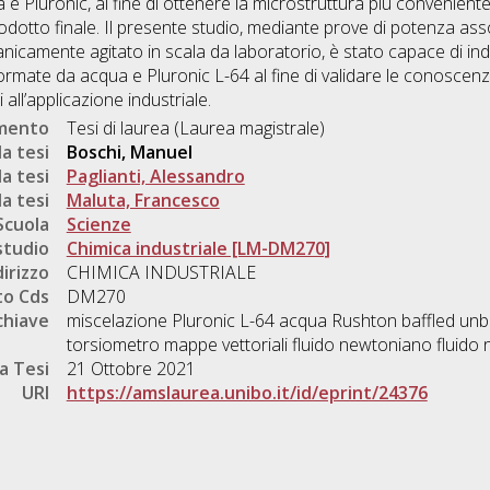
a e Pluronic, al fine di ottenere la microstruttura più conveniente
prodotto finale. Il presente studio, mediante prove di potenza ass
nicamente agitato in scala da laboratorio, è stato capace di ind
mate da acqua e Pluronic L-64 al fine di validare le conoscenze 
all’applicazione industriale.
umento
Tesi di laurea (Laurea magistrale)
a tesi
Boschi, Manuel
a tesi
Paglianti, Alessandro
a tesi
Maluta, Francesco
Scuola
Scienze
studio
Chimica industriale [LM-DM270]
dirizzo
CHIMICA INDUSTRIALE
o Cds
DM270
chiave
miscelazione Pluronic L-64 acqua Rushton baffled unb
torsiometro mappe vettoriali fluido newtoniano fluid
a Tesi
21 Ottobre 2021
URI
https://amslaurea.unibo.it/id/eprint/24376