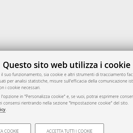
Gestione del documento:
Questo sito web utilizza i cookie
 il suo funzionamento, sia cookie e altri strumenti di tracciamento faco
ati per analisi statistiche, misure sull'efficacia della comunicazione is
a
on i cookie necessari.
mplementato e gestito da
AlmaDL
 l'opzione in "Personalizza cookie" e, se vuoi, potrai esprimere consens
ni Cookie
dei consensi rientrando nella sezione "Impostazione cookie" del sito.
 sulla privacy
icy
.
d’uso del sito
COOKIE TECNICI - NECES
A COOKIE
ACCETTA TUTTI I COOKIE