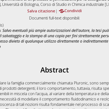
, Università di Bologna, Corso di Studio in
Chimica industriale 
Salva citazione
Condividi
Documenti full-text disponibili:
s)
a:
Salvo eventuali più ampie autorizzazioni dell'autore, la tesi p
il salvataggio e la stampa di una copia per fini strettamente person
sso divieto di qualunque utilizzo direttamente o indirettamente 
o
Abstract
colare la famiglia commercialmente chiamata Pluronic, sono sempre 
 prodotti detergenti; il loro comportamento, tuttavia, risulta sp
enibili in miscela con l’acqua, al variare della temperatura e de
ecessità di modellare il comportamento fluidodinamico e reologic
cenza di tali nozioni risulta fondamentale nel processo di scale 