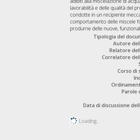
adibiti alla miscelazione di acqu
lavorabilità e delle qualità del 
condotte in un recipiente mecca
comportamento delle miscele for
produrne delle nuove, funzionali 
Tipologia del doc
Autore dell
Relatore dell
Correlatore dell
Corso di 
In
Ordinament
Parole 
Data di discussione dell
Loading...