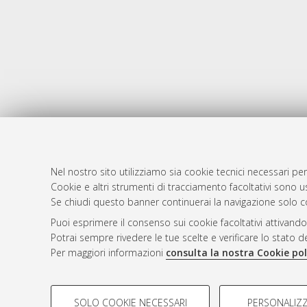
Nel nostro sito utilizziamo sia cookie tecnici necessari per
Cookie e altri strumenti di tracciamento facoltativi sono us
AMS Laure
Atom
Se chiudi questo banner continuerai la navigazione solo c
Servizio i
Rss 1.0
Puoi esprimere il consenso sui cookie facoltativi attivando
Impostazio
Potrai sempre rivedere le tue scelte e verificare lo stato 
Rss 2.0
Informativa
Per maggiori informazioni
consulta la nostra Cookie pol
Condizioni 
COOKIE DI PROFILAZIONE - FACOLTATIVI
SOLO COOKIE NECESSARI
PERSONALIZZ