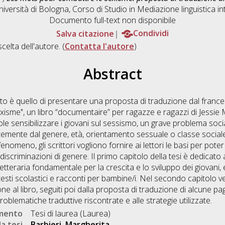
iversità di Bologna, Corso di Studio in
Mediazione linguistica in
Documento full-text non disponibile
Salva citazione
Condividi
scelta dell'autore. (
Contatta l'autore
)
Abstract
o è quello di presentare una proposta di traduzione dal francese a
xisme", un libro “documentaire” per ragazze e ragazzi di Jess
le sensibilizzare i giovani sul sessismo, un grave problema soci
emente dal genere, età, orientamento sessuale o classe sociale; 
nomeno, gli scrittori vogliono fornire ai lettori le basi per pot
 discriminazioni di genere. Il primo capitolo della tesi è dedicato a
tteraria fondamentale per la crescita e lo sviluppo dei giovani, e
 testi scolastici e racconti per bambine/i. Nel secondo capitolo v
 al libro, seguiti poi dalla proposta di traduzione di alcune pagi
oblematiche traduttive riscontrate e alle strategie utilizzate.
umento
Tesi di laurea (Laurea)
a tesi
Barbieri, Margherita