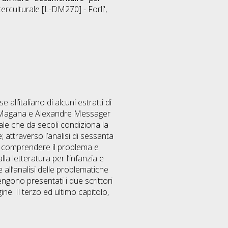
terculturale [L-DM270] - Forli'
,
ll’italiano di alcuni estratti di
ie Magana e Alexandre Messager
ale che da secoli condiziona la
attraverso l’analisi di sessanta
er comprendere il problema e
lla letteratura per l’infanzia e
 all’analisi delle problematiche
engono presentati i due scrittori
ne. Il terzo ed ultimo capitolo,