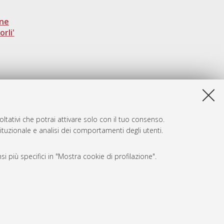
one
rli'
ltativi che potrai attivare solo con il tuo consenso.
tituzionale e analisi dei comportamenti degli utenti.
i più specifici in "Mostra cookie di profilazione".
SARI
, a titolo esemplificativo, per il corretto funzionamento del sito,