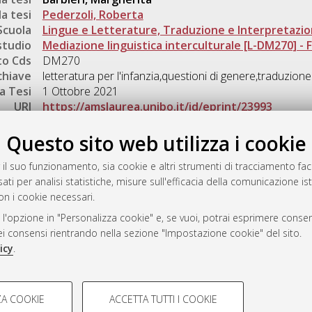
a tesi
Pederzoli, Roberta
Scuola
Lingue e Letterature, Traduzione e Interpretazi
studio
Mediazione linguistica interculturale [L-DM270] - Fo
o Cds
DM270
chiave
letteratura per l'infanzia,questioni di genere,traduzione
a Tesi
1 Ottobre 2021
URI
https://amslaurea.unibo.it/id/eprint/23993
Gestione del documento:
Questo sito web utilizza i cookie
 il suo funzionamento, sia cookie e altri strumenti di tracciamento faco
ati per analisi statistiche, misure sull'efficacia della comunicazione is
a
on i cookie necessari.
mplementato e gestito da
AlmaDL
 l'opzione in "Personalizza cookie" e, se vuoi, potrai esprimere consens
ni Cookie
dei consensi rientrando nella sezione "Impostazione cookie" del sito.
 sulla privacy
icy
.
d’uso del sito
COOKIE TECNICI - NECES
A COOKIE
ACCETTA TUTTI I COOKIE
lla navigazione degli utenti, creare
Si tratta di cookie tecnici utilizzati