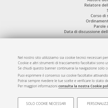
Relatore dell
Corso di 
Ordinament
Parole 
Data di discussione dell
Nel nostro sito utilizziamo sia cookie tecnici necessari per
Cookie e altri strumenti di tracciamento facoltativi sono us
AMS Laure
Atom
Se chiudi questo banner continuerai la navigazione solo c
Servizio i
Rss 1.0
Puoi esprimere il consenso sui cookie facoltativi attivando
Impostazio
Potrai sempre rivedere le tue scelte e verificare lo stato 
Rss 2.0
Informativa
Per maggiori informazioni
consulta la nostra Cookie pol
Condizioni 
COOKIE DI PROFILAZIONE - FACOLTATIVI
SOLO COOKIE NECESSARI
PERSONALIZZ
Si tratta di cookie utilizzati per analizzare le caratteristiche de