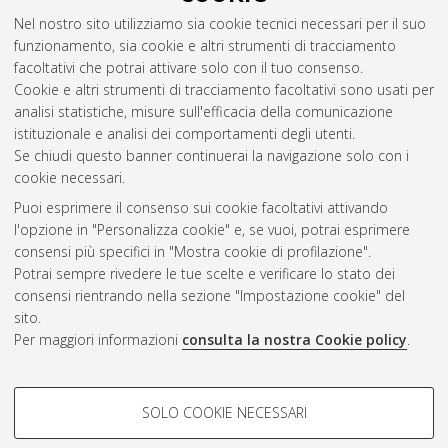
Abstract
Nel nostro sito utilizziamo sia cookie tecnici necessari per il suo
funzionamento, sia cookie e altri strumenti di tracciamento
facoltativi che potrai attivare solo con il tuo consenso.
Altri metadati
Cookie e altri strumenti di tracciamento facoltativi sono usati per
analisi statistiche, misure sull'efficacia della comunicazione
Gestione del documento:
istituzionale e analisi dei comportamenti degli utenti.
Se chiudi questo banner continuerai la navigazione solo con i
cookie necessari.
Puoi esprimere il consenso sui cookie facoltativi attivando
Atom
l'opzione in "Personalizza cookie" e, se vuoi, potrai esprimere
Rss 1.0
consensi più specifici in "Mostra cookie di profilazione".
Potrai sempre rivedere le tue scelte e verificare lo stato dei
Rss 2.0
consensi rientrando nella sezione "Impostazione cookie" del
sito.
Per maggiori informazioni
consulta la nostra Cookie policy
.
AMS Laurea
Servizio implementato e gestito da
AlmaDL
Impostazioni Cookie
COOKIE DI PROFILAZIONE -
SOLO COOKIE NECESSARI
Informativa sulla privacy
FACOLTATIVI
Condizioni d’uso del sito