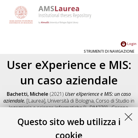
Login
STRUMENTI DI NAVIGAZIONE
User eXperience e MIS:
un caso aziendale
Bachetti, Michele
(2021)
User eXperience e MIS: un caso
aziendale.
[Laurea], Università di Bologna, Corso di Studio in
Ingegneria e scienze informatiche [L-DM270] - Cesena
,
Documento full-text non disponibile
Questo sito web utilizza i
Salva citazione
Condividi
Il full-text non è disponibile per scelta dell'autore. (
Contatta
cookie
l'autore
)