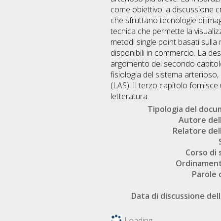
come obiettivo la discussione cri
che sfruttano tecnologie di ima
tecnica che permette la visualiz
metodi single point basati sulla 
disponibili in commercio. La desc
argomento del secondo capitolo 
fisiologia del sistema arterioso, 
(LAS). Il terzo capitolo fornisce
letteratura.
Tipologia del doc
Autore dell
Relatore dell
Corso di 
Ordinament
Parole 
Data di discussione dell
Loading...