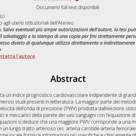
Documenti full-text disponibili:
s)
o agli utenti istituzionali dell'Ateneo
a:
Salvo eventuali più ampie autorizzazioni dell'autore, la tesi p
il salvataggio e la stampa di una copia per fini strettamente person
sso divieto di qualunque utilizzo direttamente o indirettamente 
o
ntatta l'autore
Abstract
rata un indice prognostico cardiovascolare indipendente di grand
osi studi presenti in letteratura. La maggior parte dei metodi d
velocità dell’onda di pressione (PWV) prodotta dall’eiezione sisto
i e meccanici della parete dei vasi sanguigni con l’equazione di 
azioni si deduce che una maggiore PWV corrisponde a una magg
 un lungo tratto arterioso (es. arteria carotide-arteria femora
one locale fornisce informazioni più specifiche e clinicamente r