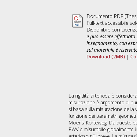
Documento PDF (Thesi
Full-text accessibile sol
Disponibile con Licenz
e può essere effettuato 
insegnamento, con espre
sul materiale è riservat
Download (2MB)
|
Co
La rigidità arteriosa è conside
misurazione è argomento di numer
si basa sulla misurazione della 
funzione dei parametri geometric
Moens-Korteweg. Da queste equ
PWV è misurabile globalmente in
arterioso più breve. La misurazi