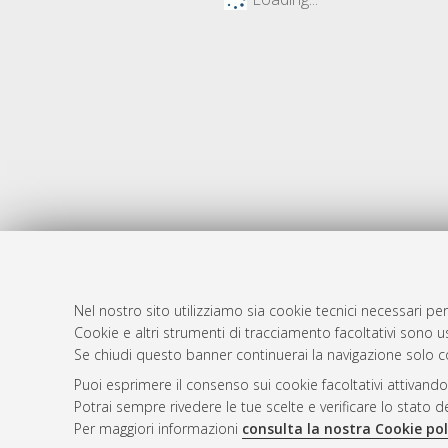
Nel nostro sito utilizziamo sia cookie tecnici necessari per
Cookie e altri strumenti di tracciamento facoltativi sono us
AMS Laure
Atom
Se chiudi questo banner continuerai la navigazione solo c
Servizio i
Rss 1.0
Puoi esprimere il consenso sui cookie facoltativi attivando
Impostazio
Potrai sempre rivedere le tue scelte e verificare lo stato 
Rss 2.0
Informativa
Per maggiori informazioni
consulta la nostra Cookie pol
Condizioni 