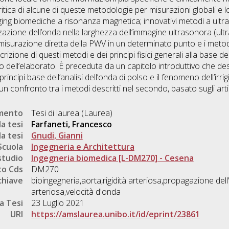
tica di alcune di queste metodologie per misurazioni globali e loca
ging biomediche a risonanza magnetica; innovativi metodi a ultr
zazione dell’onda nella larghezza dell’immagine ultrasonora (ultr
misurazione diretta della PWV in un determinato punto e i metodi u
rizione di questi metodi e dei principi fisici generali alla base de
dell’elaborato. È preceduta da un capitolo introduttivo che des
principi base dell’analisi dell’onda di polso e il fenomeno dell’irr
 un confronto tra i metodi descritti nel secondo, basato sugli arti
umento
Tesi di laurea (Laurea)
a tesi
Farfaneti, Francesco
a tesi
Gnudi, Gianni
Scuola
Ingegneria e Architettura
studio
Ingegneria biomedica [L-DM270] - Cesena
o Cds
DM270
chiave
bioingegneria,aorta,rigidità arteriosa,propagazione del
arteriosa,velocità d'onda
a Tesi
23 Luglio 2021
URI
https://amslaurea.unibo.it/id/eprint/23861