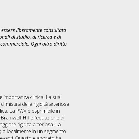
uò essere liberamente consultata
ali di studio, di ricerca e di
commerciale. Ogni altro diritto
e importanza clinica. La sua
i misura della rigidità arteriosa
lica. La PWV è esprimibile in
Bramwell-Hill e l’equazione di
iore rigidità arteriosa. La
le) o localmente in un segmento
ilevanti. Questo elaborato ha