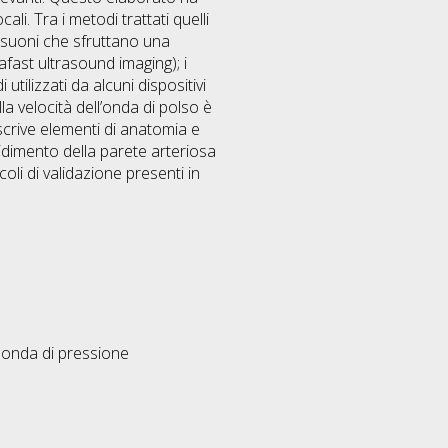
li. Tra i metodi trattati quelli
asuoni che sfruttano una
afast ultrasound imaging); i
tilizzati da alcuni dispositivi
lla velocità dell’onda di polso è
crive elementi di anatomia e
igidimento della parete arteriosa
coli di validazione presenti in
l'onda di pressione