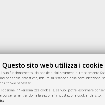
Gestione del documento:
Questo sito web utilizza i cookie
 il suo funzionamento, sia cookie e altri strumenti di tracciamento faco
ati per analisi statistiche, misure sull'efficacia della comunicazione is
a
on i cookie necessari.
mplementato e gestito da
AlmaDL
 l'opzione in "Personalizza cookie" e, se vuoi, potrai esprimere consens
ni Cookie
dei consensi rientrando nella sezione "Impostazione cookie" del sito.
 sulla privacy
icy
.
d’uso del sito