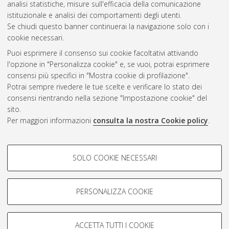
analisi statistiche, misure sull'efficacia della comunicazione
Gestione del documento:
istituzionale e analisi dei comportamenti degli utenti.
Se chiudi questo banner continuerai la navigazione solo con i
cookie necessari.
Puoi esprimere il consenso sui cookie facoltativi attivando
Atom
l'opzione in "Personalizza cookie" e, se vuoi, potrai esprimere
Rss 1.0
consensi più specifici in "Mostra cookie di profilazione".
Potrai sempre rivedere le tue scelte e verificare lo stato dei
Rss 2.0
consensi rientrando nella sezione "Impostazione cookie" del
sito.
Per maggiori informazioni
consulta la nostra Cookie policy
.
AMS Laurea
Servizio implementato e gestito da
AlmaDL
Impostazioni Cookie
COOKIE DI PROFILAZIONE -
SOLO COOKIE NECESSARI
Informativa sulla privacy
FACOLTATIVI
Condizioni d’uso del sito
Si tratta di cookie utilizzati per analizzare le caratteristiche della
navigazione degli utenti, creare profili in base al loro comportamento
PERSONALIZZA COOKIE
sul sito, per analisi di marketing.
Mostra cookie di profilazione
ACCETTA TUTTI I COOKIE