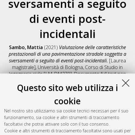
sversamenti a seguito
di eventi post-
incidentali
Sambo, Mattia
(2021)
Valutazione delle caratteristiche
prestazionali di una pavimentazione stradale soggetta a
sversamenti a seguito di eventi post-incidentali.
[Laurea
magistrale], Università di Bologna, Corso di Studio in
Ingegneria civile [LM-DM270]
, Documento full-text non
disponibile
Questo sito web utilizza i
Salva citazione
Condividi
Il full-text non è disponibile per scelta dell'autore. (
Contatta
cookie
l'autore
)
Abstract
Nel nostro sito utilizziamo sia cookie tecnici necessari per il suo
funzionamento, sia cookie e altri strumenti di tracciamento
facoltativi che potrai attivare solo con il tuo consenso.
Altri metadati
Cookie e altri strumenti di tracciamento facoltativi sono usati per