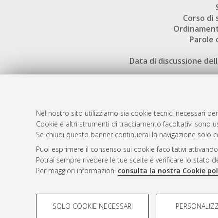
Corso di 
Ordinament
Parole 
Data di discussione dell
Nel nostro sito utilizziamo sia cookie tecnici necessari per
Cookie e altri strumenti di tracciamento facoltativi sono us
AMS Laure
Atom
Se chiudi questo banner continuerai la navigazione solo c
Servizio i
Rss 1.0
Puoi esprimere il consenso sui cookie facoltativi attivando
Impostazio
Potrai sempre rivedere le tue scelte e verificare lo stato 
Rss 2.0
Informativa
Per maggiori informazioni
consulta la nostra Cookie pol
Condizioni 
COOKIE DI PROFILAZIONE - FACOLTATIVI
SOLO COOKIE NECESSARI
PERSONALIZZ
Si tratta di cookie utilizzati per analizzare le caratteristiche de
© ALMA MATER STUDIORUM - Università d