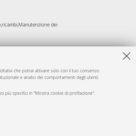
ne,ricambi,Manutenzione dei
ltativi che potrai attivare solo con il tuo consenso.
tituzionale e analisi dei comportamenti degli utenti.
i più specifici in "Mostra cookie di profilazione".
SARI
, a titolo esemplificativo, per il corretto funzionamento del sito,