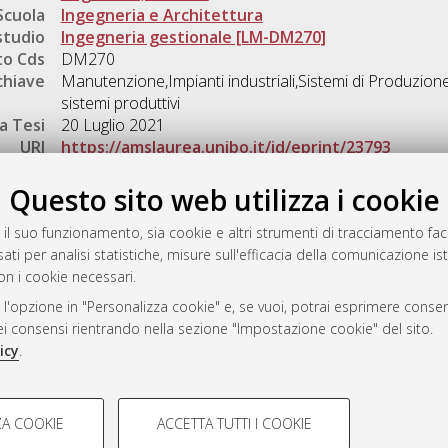
Scuola
Ingegneria e Architettura
studio
Ingegneria gestionale [LM-DM270]
o Cds
DM270
chiave
Manutenzione,Impianti industriali,Sistemi di Produzio
sistemi produttivi
a Tesi
20 Luglio 2021
URI
https://amslaurea.unibo.it/id/eprint/23793
Gestione del documento:
Questo sito web utilizza i cookie
 il suo funzionamento, sia cookie e altri strumenti di tracciamento faco
ati per analisi statistiche, misure sull'efficacia della comunicazione is
a
on i cookie necessari.
mplementato e gestito da
AlmaDL
 l'opzione in "Personalizza cookie" e, se vuoi, potrai esprimere consens
ni Cookie
dei consensi rientrando nella sezione "Impostazione cookie" del sito.
 sulla privacy
icy
.
d’uso del sito
COOKIE TECNICI - NECES
A COOKIE
ACCETTA TUTTI I COOKIE
lla navigazione degli utenti, creare
Si tratta di cookie tecnici utilizzati
i Bologna, 2007-2026.