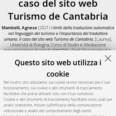
caso del sito web
Turismo de Cantabria
Mambelli, Agnese
(2021)
I limiti della traduzione automatica
nel linguaggio del turismo e l'importanza del traduttore
umano: il caso del sito web Turismo de Cantabria.
[Laurea],
Università di Bologna, Corso di Studio in
Mediazione
linguistica interculturale [L-DM270] - Forli'
, Documento full-
text non disponibile
Questo sito web utilizza i
Salva citazione
Condividi
Il full-text non è disponibile per scelta dell'autore. (
Contatta
cookie
l'autore
)
Abstract
Nel nostro sito utilizziamo sia cookie tecnici necessari per il suo
funzionamento, sia cookie e altri strumenti di tracciamento
facoltativi che potrai attivare solo con il tuo consenso.
Altri metadati
Cookie e altri strumenti di tracciamento facoltativi sono usati per
analisi statistiche, misure sull'efficacia della comunicazione
Gestione del documento:
istituzionale e analisi dei comportamenti degli utenti.