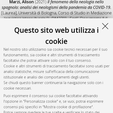
Marzi, Alison
(2021)
Il fenomeno della neologia nello
spagnolo: analisi dei neologismi della pandemia da COVID-19.
[Laurea], Università di Bologna, Corso di Studio in
Mediazione
linguistica interculturale [L-DM270] - Forli'
, Documento full-
text non disponibile
Questo sito web utilizza i
Salva citazione
Condividi
Il full-text non è disponibile per scelta dell'autore. (
Contatta
cookie
l'autore
)
Abstract
Nel nostro sito utilizziamo sia cookie tecnici necessari per il suo
funzionamento, sia cookie e altri strumenti di tracciamento
facoltativi che potrai attivare solo con il tuo consenso.
Altri metadati
Cookie e altri strumenti di tracciamento facoltativi sono usati per
analisi statistiche, misure sull'efficacia della comunicazione
Gestione del documento:
istituzionale e analisi dei comportamenti degli utenti.
Se chiudi questo banner continuerai la navigazione solo con i
cookie necessari.
Puoi esprimere il consenso sui cookie facoltativi attivando
Atom
l'opzione in "Personalizza cookie" e, se vuoi, potrai esprimere
Rss 1.0
consensi più specifici in "Mostra cookie di profilazione".
Potrai sempre rivedere le tue scelte e verificare lo stato dei