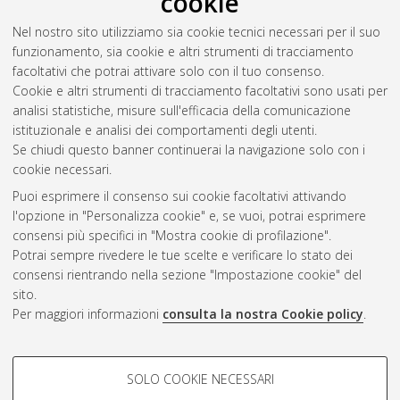
cookie
Nel nostro sito utilizziamo sia cookie tecnici necessari per il suo
funzionamento, sia cookie e altri strumenti di tracciamento
facoltativi che potrai attivare solo con il tuo consenso.
Cookie e altri strumenti di tracciamento facoltativi sono usati per
analisi statistiche, misure sull'efficacia della comunicazione
Gestione del documento:
istituzionale e analisi dei comportamenti degli utenti.
Se chiudi questo banner continuerai la navigazione solo con i
cookie necessari.
Puoi esprimere il consenso sui cookie facoltativi attivando
Atom
l'opzione in "Personalizza cookie" e, se vuoi, potrai esprimere
Rss 1.0
consensi più specifici in "Mostra cookie di profilazione".
Potrai sempre rivedere le tue scelte e verificare lo stato dei
Rss 2.0
consensi rientrando nella sezione "Impostazione cookie" del
sito.
Per maggiori informazioni
consulta la nostra Cookie policy
.
AMS Laurea
Servizio implementato e gestito da
AlmaDL
Impostazioni Cookie
COOKIE DI PROFILAZIONE -
SOLO COOKIE NECESSARI
Informativa sulla privacy
FACOLTATIVI