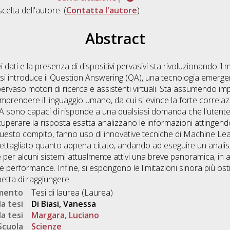
scelta dell'autore. (
Contatta l'autore
)
Abstract
 dati e la presenza di dispositivi pervasivi sta rivoluzionando il
 tesi introduce il Question Answering (QA), una tecnologia emerg
pervaso motori di ricerca e assistenti virtuali. Sta assumendo i
mprendere il linguaggio umano, da cui si evince la forte correl
i QA sono capaci di risponde a una qualsiasi domanda che l'utente
uperare la risposta esatta analizzano le informazioni attingendo 
esto compito, fanno uso di innovative tecniche di Machine Lea
 dettagliato quanto appena citato, andando ad eseguire un analisi
re per alcuni sistemi attualmente attivi una breve panoramica, in 
e performance. Infine, si espongono le limitazioni sinora più osti
etta di raggiungere.
umento
Tesi di laurea (Laurea)
a tesi
Di Biasi, Vanessa
a tesi
Margara, Luciano
Scuola
Scienze