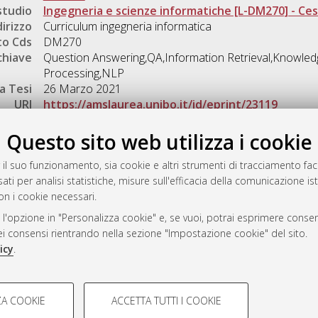
studio
Ingegneria e scienze informatiche [L-DM270] - Ce
dirizzo
Curriculum ingegneria informatica
o Cds
DM270
chiave
Question Answering,QA,Information Retrieval,Knowle
Processing,NLP
a Tesi
26 Marzo 2021
URI
https://amslaurea.unibo.it/id/eprint/23119
Gestione del documento:
Questo sito web utilizza i cookie
 il suo funzionamento, sia cookie e altri strumenti di tracciamento faco
ati per analisi statistiche, misure sull'efficacia della comunicazione is
a
on i cookie necessari.
mplementato e gestito da
AlmaDL
 l'opzione in "Personalizza cookie" e, se vuoi, potrai esprimere consens
ni Cookie
dei consensi rientrando nella sezione "Impostazione cookie" del sito.
 sulla privacy
icy
.
d’uso del sito
COOKIE TECNICI - NECES
A COOKIE
ACCETTA TUTTI I COOKIE
lla navigazione degli utenti, creare
Si tratta di cookie tecnici utilizzati
i Bologna, 2007-2026.