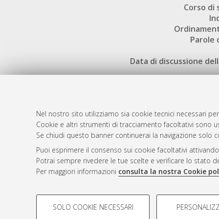
Corso di 
In
Ordinament
Parole 
Data di discussione dell
Nel nostro sito utilizziamo sia cookie tecnici necessari per
Cookie e altri strumenti di tracciamento facoltativi sono us
AMS Laure
Atom
Se chiudi questo banner continuerai la navigazione solo c
Servizio i
Rss 1.0
Puoi esprimere il consenso sui cookie facoltativi attivando
Impostazio
Potrai sempre rivedere le tue scelte e verificare lo stato 
Rss 2.0
Informativa
Per maggiori informazioni
consulta la nostra Cookie pol
Condizioni 
COOKIE DI PROFILAZIONE - FACOLTATIVI
SOLO COOKIE NECESSARI
PERSONALIZZ
Si tratta di cookie utilizzati per analizzare le caratteristiche de
© ALMA MATER STUDIORUM - Università d