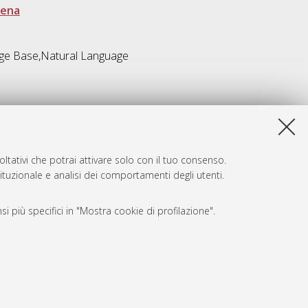
sena
dge Base,Natural Language
ltativi che potrai attivare solo con il tuo consenso.
tituzionale e analisi dei comportamenti degli utenti.
i più specifici in "Mostra cookie di profilazione".
SARI
, a titolo esemplificativo, per il corretto funzionamento del sito,