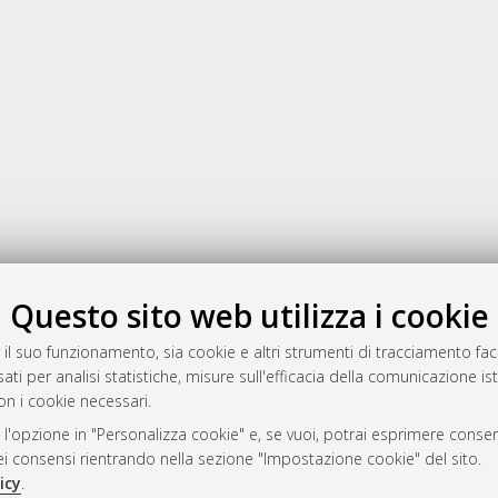
Gestione del documento:
Questo sito web utilizza i cookie
 il suo funzionamento, sia cookie e altri strumenti di tracciamento faco
ati per analisi statistiche, misure sull'efficacia della comunicazione is
a
on i cookie necessari.
mplementato e gestito da
AlmaDL
 l'opzione in "Personalizza cookie" e, se vuoi, potrai esprimere consens
ni Cookie
dei consensi rientrando nella sezione "Impostazione cookie" del sito.
 sulla privacy
icy
.
d’uso del sito