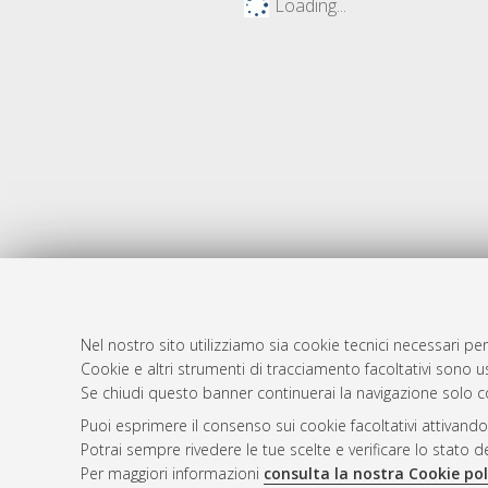
Loading...
Nel nostro sito utilizziamo sia cookie tecnici necessari per
Cookie e altri strumenti di tracciamento facoltativi sono us
AMS Laure
Atom
Se chiudi questo banner continuerai la navigazione solo c
Servizio i
Rss 1.0
Puoi esprimere il consenso sui cookie facoltativi attivando
Impostazio
Potrai sempre rivedere le tue scelte e verificare lo stato 
Rss 2.0
Informativa
Per maggiori informazioni
consulta la nostra Cookie pol
Condizioni 