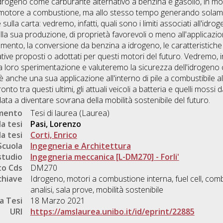
l'idrogeno come carburante alternativo a benzina e gasolio, in m
l motore a combustione, ma allo stesso tempo generando solam
lla carta: vedremo, infatti, quali sono i limiti associati all'idr
della sua produzione, di proprietà favorevoli o meno all'applicazi
namento, la conversione da benzina a idrogeno, le caratteristich
tive proposti o adottati per questi motori del futuro. Vedremo,
la loro sperimentazione e valuteremo la sicurezza dell'idrogeno
è anche una sua applicazione all'interno di pile a combustibile al 
ronto tra questi ultimi, gli attuali veicoli a batteria e quelli mos
data a diventare sovrana della mobilità sostenibile del futuro.
umento
Tesi di laurea (Laurea)
a tesi
Pasi, Lorenzo
a tesi
Corti, Enrico
Scuola
Ingegneria e Architettura
studio
Ingegneria meccanica [L-DM270] - Forli'
o Cds
DM270
chiave
Idrogeno, motori a combustione interna, fuel cell, comb
analisi, sala prove, mobilità sostenibile
a Tesi
18 Marzo 2021
URI
https://amslaurea.unibo.it/id/eprint/22885