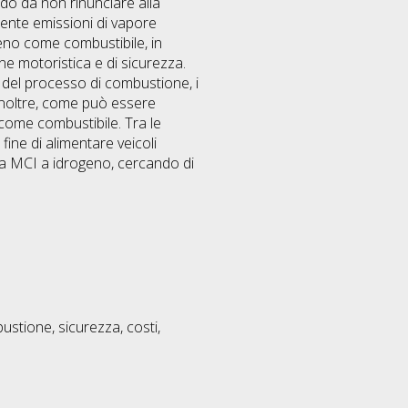
odo da non rinunciare alla
ente emissioni di vapore
ogeno come combustibile, in
one motoristica e di sicurezza.
e del processo di combustione, i
 inoltre, come può essere
 come combustibile. Tra le
fine di alimentare veicoli
si da MCI a idrogeno, cercando di
ustione, sicurezza, costi,