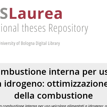
ombustione interna per us
a idrogeno: ottimizzazione
della combustione
a combustione interna per uso veicolare alimentati a idrogeno: ot