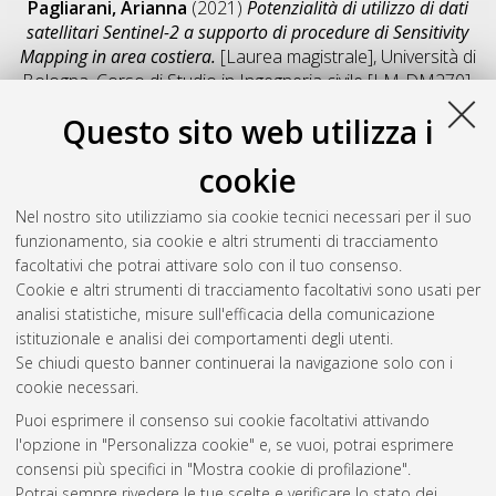
Pagliarani, Arianna
(2021)
Potenzialità di utilizzo di dati
satellitari Sentinel-2 a supporto di procedure di Sensitivity
Mapping in area costiera.
[Laurea magistrale], Università di
Bologna, Corso di Studio in
Ingegneria civile [LM-DM270]
,
Documento full-text non disponibile
Questo sito web utilizza i
Salva citazione
Condividi
Il full-text non è disponibile per scelta dell'autore. (
Contatta
cookie
l'autore
)
Abstract
Nel nostro sito utilizziamo sia cookie tecnici necessari per il suo
funzionamento, sia cookie e altri strumenti di tracciamento
facoltativi che potrai attivare solo con il tuo consenso.
Altri metadati
Cookie e altri strumenti di tracciamento facoltativi sono usati per
analisi statistiche, misure sull'efficacia della comunicazione
Gestione del documento:
istituzionale e analisi dei comportamenti degli utenti.
Se chiudi questo banner continuerai la navigazione solo con i
cookie necessari.
Puoi esprimere il consenso sui cookie facoltativi attivando
Atom
l'opzione in "Personalizza cookie" e, se vuoi, potrai esprimere
Rss 1.0
consensi più specifici in "Mostra cookie di profilazione".
Potrai sempre rivedere le tue scelte e verificare lo stato dei