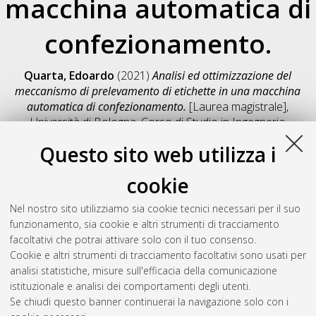
macchina automatica di
confezionamento.
Quarta, Edoardo
(2021)
Analisi ed ottimizzazione del
meccanismo di prelevamento di etichette in una macchina
automatica di confezionamento.
[Laurea magistrale],
Università di Bologna, Corso di Studio in
Ingegneria
meccanica [LM-DM270]
, Documento full-text non disponibile
Questo sito web utilizza i
Salva citazione
Condividi
Il full-text non è disponibile per scelta dell'autore. (
Contatta
cookie
l'autore
)
Abstract
Nel nostro sito utilizziamo sia cookie tecnici necessari per il suo
funzionamento, sia cookie e altri strumenti di tracciamento
facoltativi che potrai attivare solo con il tuo consenso.
Altri metadati
Cookie e altri strumenti di tracciamento facoltativi sono usati per
analisi statistiche, misure sull'efficacia della comunicazione
Gestione del documento:
istituzionale e analisi dei comportamenti degli utenti.
Se chiudi questo banner continuerai la navigazione solo con i