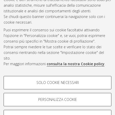
analisi statistiche, misure sull'efficacia della comunicazione
Gestione del documento:
istituzionale e analisi dei comportamenti degli utenti.
Se chiudi questo banner continuerai la navigazione solo con i
cookie necessari.
Puoi esprimere il consenso sui cookie facoltativi attivando
Atom
l'opzione in "Personalizza cookie" e, se vuoi, potrai esprimere
Rss 1.0
consensi più specifici in "Mostra cookie di profilazione".
Potrai sempre rivedere le tue scelte e verificare lo stato dei
Rss 2.0
consensi rientrando nella sezione "Impostazione cookie" del
sito.
Per maggiori informazioni
consulta la nostra Cookie policy
.
AMS Laurea
Servizio implementato e gestito da
AlmaDL
Impostazioni Cookie
COOKIE DI PROFILAZIONE -
SOLO COOKIE NECESSARI
Informativa sulla privacy
FACOLTATIVI
Condizioni d’uso del sito
Si tratta di cookie utilizzati per analizzare le caratteristiche della
navigazione degli utenti, creare profili in base al loro comportamento
PERSONALIZZA COOKIE
sul sito, per analisi di marketing.
Mostra cookie di profilazione