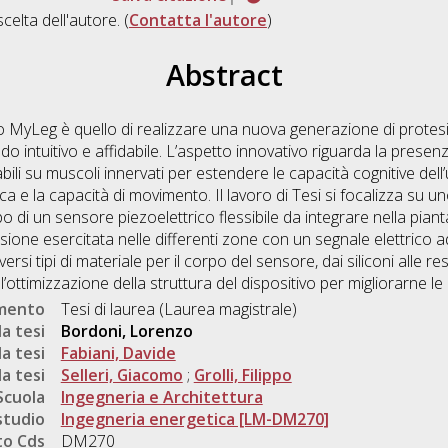
scelta dell'autore. (
Contatta l'autore
)
Abstract
o MyLeg è quello di realizzare una nuova generazione di protes
o intuitivo e affidabile. L’aspetto innovativo riguarda la prese
tabili su muscoli innervati per estendere le capacità cognitive de
 e la capacità di movimento. Il lavoro di Tesi si focalizza su uno
o di un sensore piezoelettrico flessibile da integrare nella piant
sione esercitata nelle differenti zone con un segnale elettrico 
iversi tipi di materiale per il corpo del sensore, dai siliconi alle
e l’ottimizzazione della struttura del dispositivo per migliorarne le
umento
Tesi di laurea (Laurea magistrale)
a tesi
Bordoni, Lorenzo
a tesi
Fabiani, Davide
a tesi
Selleri, Giacomo
;
Grolli, Filippo
Scuola
Ingegneria e Architettura
studio
Ingegneria energetica [LM-DM270]
o Cds
DM270