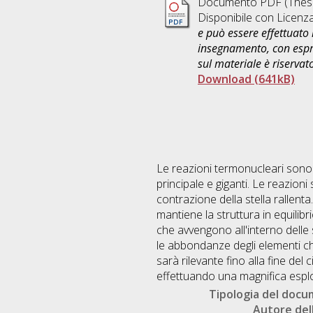
Documento PDF (Thesi
Disponibile con Licenz
e può essere effettuato 
insegnamento, con espre
sul materiale è riservat
Download (641kB)
Le reazioni termonucleari sono i
principale e giganti. Le reazioni
contrazione della stella rallenta
mantiene la struttura in equilibr
che avvengono all'interno delle s
le abbondanze degli elementi c
sarà rilevante fino alla fine del
effettuando una magnifica espl
Tipologia del doc
Autore dell