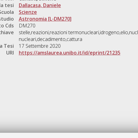
a tesi
Dallacasa, Daniele
Scuola
Scienze
studio
Astronomia [L-DM270]
o Cds
DM270
chiave
stelle,reazioni,reazioni termonucleari,idrogeno,elio,nuc
nucleari,decadimento,cattura
a Tesi
17 Settembre 2020
URI
https://amslaurea.unibo.it/id/eprint/21235