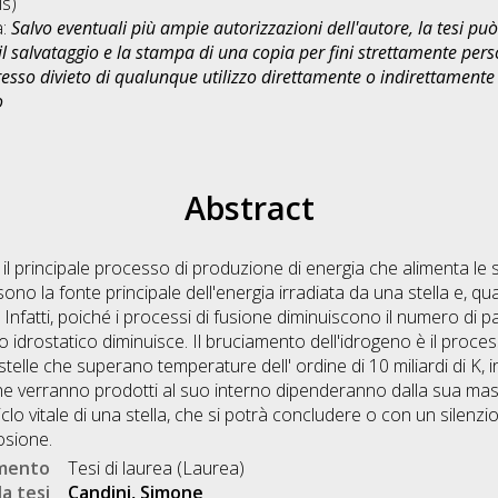
s)
a:
Salvo eventuali più ampie autorizzazioni dell'autore, la tesi p
il salvataggio e la stampa di una copia per fini strettamente person
sso divieto di qualunque utilizzo direttamente o indirettamente 
o
Abstract
l principale processo di produzione di energia che alimenta le st
 sono la fonte principale dell'energia irradiata da una stella e, q
. Infatti, poiché i processi di fusione diminuiscono il numero di pa
io idrostatico diminuisce. Il bruciamento dell'idrogeno è il proces
telle che superano temperature dell' ordine di 10 miliardi di K, ino
he verranno prodotti al suo interno dipenderanno dalla sua ma
 ciclo vitale di una stella, che si potrà concludere o con un sile
osione.
umento
Tesi di laurea (Laurea)
a tesi
Candini, Simone