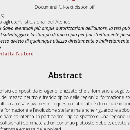
Documenti full-text disponibili:
s)
o agli utenti istituzionali dell'Ateneo
a:
Salvo eventuali più ampie autorizzazioni dell'autore, la tesi p
il salvataggio e la stampa di una copia per fini strettamente person
sso divieto di qualunque utilizzo direttamente o indirettamente 
o
ntatta l'autore
Abstract
ofisici composti da idrogeno ionizzato che si formano a seguito 
, del mezzo neutro e freddo tipico delle regioni di formazione ste
 illustrati esaustivamente in questo elaborato è di cruciale imp
la formazione e l’evoluzione stellare ma anche riguardo le abbo
 dinamica interna. In particolare il tipico spettro di una regione H
collisionali) sommate ad un continuo piuttosto debole, dovuto 
nfrarossa emessa dalle polveri.