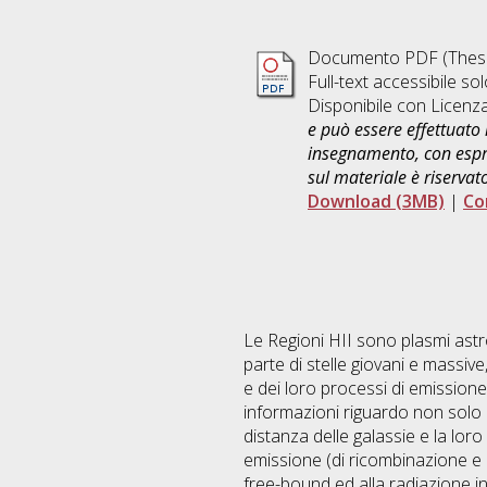
Documento PDF (Thesi
Full-text accessibile sol
Disponibile con Licenz
e può essere effettuato 
insegnamento, con espre
sul materiale è riservat
Download (3MB)
|
Co
Le Regioni HII sono plasmi astr
parte di stelle giovani e massive
e dei loro processi di emissione
informazioni riguardo non solo 
distanza delle galassie e la loro
emissione (di ricombinazione e 
free-bound ed alla radiazione i