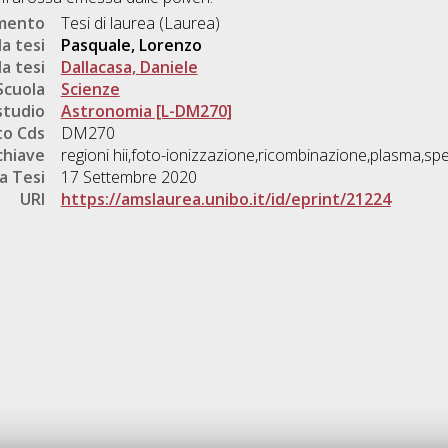
umento
Tesi di laurea (Laurea)
a tesi
Pasquale, Lorenzo
a tesi
Dallacasa, Daniele
Scuola
Scienze
studio
Astronomia [L-DM270]
o Cds
DM270
chiave
regioni hii,foto-ionizzazione,ricombinazione,plasma,spe
a Tesi
17 Settembre 2020
URI
https://amslaurea.unibo.it/id/eprint/21224