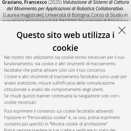
Graziano, Francesco
(2020)
Valutazione di Sistemi di Cattura
del Movimento per Applicazioni di Robotica Collaborativa.
[Laurea magistrale], Università di Bologna, Corso di Studio in
Ingegneria meccanica [LM-DM270]
, Documento full-text non
disponibile
Questo sito web utilizza i
Salva citazione
Condividi
Il full-text non è disponibile per scelta dell'autore. (
Contatta
cookie
l'autore
)
Abstract
Nel nostro sito utilizziamo sia cookie tecnici necessari per il suo
funzionamento, sia cookie e altri strumenti di tracciamento
facoltativi che potrai attivare solo con il tuo consenso.
Altri metadati
Cookie e altri strumenti di tracciamento facoltativi sono usati per
analisi statistiche, misure sull'efficacia della comunicazione
Gestione del documento:
istituzionale e analisi dei comportamenti degli utenti.
Se chiudi questo banner continuerai la navigazione solo con i
cookie necessari.
Puoi esprimere il consenso sui cookie facoltativi attivando
Atom
l'opzione in "Personalizza cookie" e, se vuoi, potrai esprimere
Rss 1.0
consensi più specifici in "Mostra cookie di profilazione".
Potrai sempre rivedere le tue scelte e verificare lo stato dei