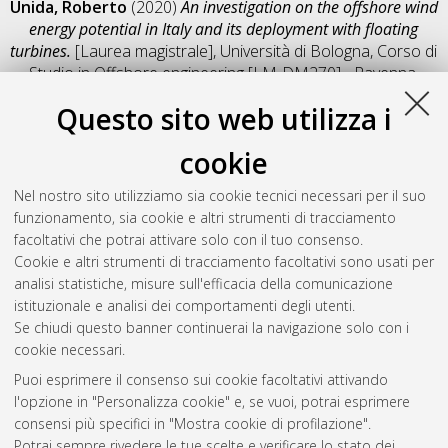
Unida, Roberto
(2020)
An investigation on the offshore wind
energy potential in Italy and its deployment with floating
turbines.
[Laurea magistrale], Università di Bologna, Corso di
Studio in
Offshore engineering [LM-DM270] - Ravenna
,
Documento full-text non disponibile
Questo sito web utilizza i
Salva citazione
Condividi
Il full-text non è disponibile per scelta dell'autore. (
Contatta
cookie
l'autore
)
Abstract
Nel nostro sito utilizziamo sia cookie tecnici necessari per il suo
funzionamento, sia cookie e altri strumenti di tracciamento
facoltativi che potrai attivare solo con il tuo consenso.
Altri metadati
Cookie e altri strumenti di tracciamento facoltativi sono usati per
analisi statistiche, misure sull'efficacia della comunicazione
Gestione del documento:
istituzionale e analisi dei comportamenti degli utenti.
Se chiudi questo banner continuerai la navigazione solo con i
cookie necessari.
Puoi esprimere il consenso sui cookie facoltativi attivando
Atom
l'opzione in "Personalizza cookie" e, se vuoi, potrai esprimere
Rss 1.0
consensi più specifici in "Mostra cookie di profilazione".
Potrai sempre rivedere le tue scelte e verificare lo stato dei