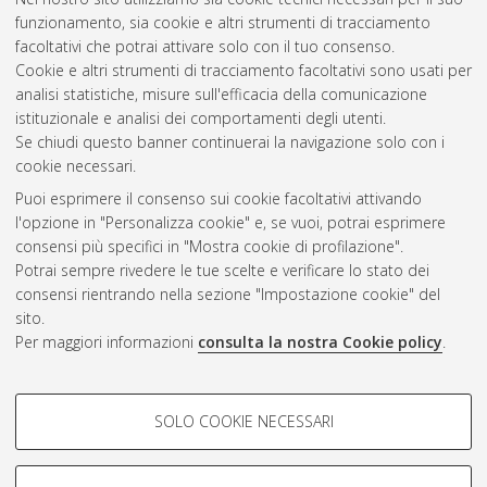
2021
(3)
funzionamento, sia cookie e altri strumenti di tracciamento
2020
(6)
facoltativi che potrai attivare solo con il tuo consenso.
2019
(5)
Cookie e altri strumenti di tracciamento facoltativi sono usati per
2018
(2)
analisi statistiche, misure sull'efficacia della comunicazione
2017
(6)
istituzionale e analisi dei comportamenti degli utenti.
2010
(1)
Se chiudi questo banner continuerai la navigazione solo con i
cookie necessari.
Puoi esprimere il consenso sui cookie facoltativi attivando
Atom
l'opzione in "Personalizza cookie" e, se vuoi, potrai esprimere
Rss 1.0
consensi più specifici in "Mostra cookie di profilazione".
Potrai sempre rivedere le tue scelte e verificare lo stato dei
Rss 2.0
consensi rientrando nella sezione "Impostazione cookie" del
sito.
Per maggiori informazioni
consulta la nostra Cookie policy
.
AMS Laurea
Servizio implementato e gestito da
AlmaDL
Impostazioni Cookie
COOKIE DI PROFILAZIONE -
SOLO COOKIE NECESSARI
Informativa sulla privacy
FACOLTATIVI
Condizioni d’uso del sito
Si tratta di cookie utilizzati per analizzare le caratteristiche della