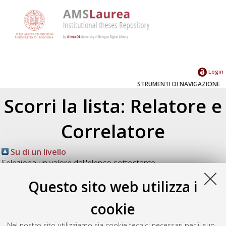
Login
STRUMENTI DI NAVIGAZIONE
Scorri la lista: Relatore e
Correlatore
Su di un livello
Seleziona un valore dall'elenco sottostante.
2026
(1)
Questo sito web utilizza i
2024
(1)
2023
(1)
cookie
2022
(3)
Nel nostro sito utilizziamo sia cookie tecnici necessari per il suo