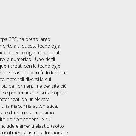
ampa 3D”, ha preso largo
amente alti, questa tecnologia
ndo le tecnologie tradizionali
rollo numerico). Uno degli
uelli creati con le tecnologie
inore massa a parità di densità).
materiali diversi la cui
i più performanti ma densità più
rzie è predominante sulla coppia
tterizzati da un’elevata
in una macchina automatica,
care di ridurre al massimo
uito da componenti le cui
clude elementi elastici (sotto
tano il meccanismo a funzionare