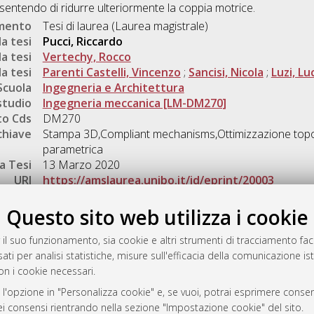
nsentendo di ridurre ulteriormente la coppia motrice.
umento
Tesi di laurea (Laurea magistrale)
a tesi
Pucci, Riccardo
a tesi
Vertechy, Rocco
a tesi
Parenti Castelli, Vincenzo
;
Sancisi, Nicola
;
Luzi, Lu
Scuola
Ingegneria e Architettura
studio
Ingegneria meccanica [LM-DM270]
o Cds
DM270
chiave
Stampa 3D,Compliant mechanisms,Ottimizzazione topo
parametrica
a Tesi
13 Marzo 2020
URI
https://amslaurea.unibo.it/id/eprint/20003
Gestione del documento:
Questo sito web utilizza i cookie
 il suo funzionamento, sia cookie e altri strumenti di tracciamento faco
ati per analisi statistiche, misure sull'efficacia della comunicazione is
a
on i cookie necessari.
mplementato e gestito da
AlmaDL
 l'opzione in "Personalizza cookie" e, se vuoi, potrai esprimere consens
ni Cookie
dei consensi rientrando nella sezione "Impostazione cookie" del sito.
 sulla privacy