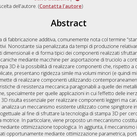
scelta dell'autore. (
Contatta l'autore
)
Abstract
gia di fabbricazione additiva, comunemente nota col termine “st
cativi. Nonostante sia penalizzata da tempi di produzione relativ
i dimensionali e di forma tipici dei componenti realizzati sfrutta
ccaniche mediante macchine per asportazione di truciolo a cont
mpa 3D è la possibilità di realizzare componenti che, rispetto a q
pplicate, presentano rigidezza simile ma volumi minori (e quindi m
ermette di realizzare componenti utilizzando contemporaneamente 
stiche di resistenza meccanica paragonabili a quelle dei metall
e, specialmente per quelle applicazioni in cui l’effetto delle ine
 3D risulta essenziale per realizzare componenti leggeri ma cara
esi analizza un meccanismo esistente utilizzato come spingitore 
rogettuale al fine di sfruttare la tecnologia di stampa 3D per cer
ppia motrice. In particolare, viene proposto un meccanismo costit
ediante ottimizzazione topologica. In aggiunta, il meccanismo in
nati opportunamente mediante ottimizzazione parametrica, por