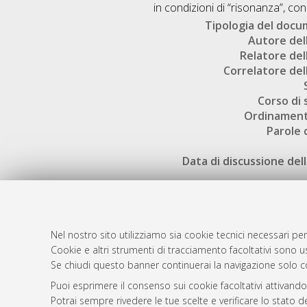
in condizioni di “risonanza”, co
Tipologia del doc
Autore dell
Relatore dell
Correlatore dell
Corso di 
Ordinament
Parole 
Data di discussione dell
Nel nostro sito utilizziamo sia cookie tecnici necessari per
Cookie e altri strumenti di tracciamento facoltativi sono us
AMS Laure
Atom
Se chiudi questo banner continuerai la navigazione solo c
Servizio i
Rss 1.0
Puoi esprimere il consenso sui cookie facoltativi attivando
Impostazio
Potrai sempre rivedere le tue scelte e verificare lo stato 
Rss 2.0
Informativa