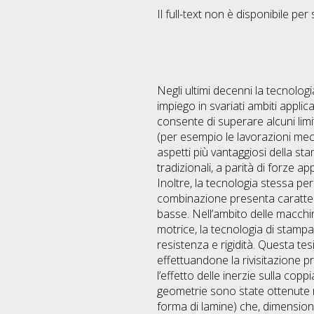
Il full-text non è disponibile per 
Negli ultimi decenni la tecnolo
impiego in svariati ambiti appli
consente di superare alcuni limit
(per esempio le lavorazioni me
aspetti più vantaggiosi della sta
tradizionali, a parità di forze a
Inoltre, la tecnologia stessa p
combinazione presenta caratteri
basse. Nell’ambito delle macchin
motrice, la tecnologia di stampa
resistenza e rigidità. Questa t
effettuandone la rivisitazione p
l’effetto delle inerzie sulla co
geometrie sono state ottenute m
forma di lamine) che, dimensio