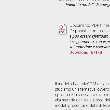
lineari in modelli di ener
Documento PDF (Thesi
Disponibile con Licenz
e può essere effettuato 
insegnamento, con espre
sul materiale è riservat
Download (671kB)
Il modello LambdaCDM della cos
studiamo un'alternativa, ovver
riprodurre la stessa evoluzio
alla materia oscura al posto de
modelli presentano delle differen