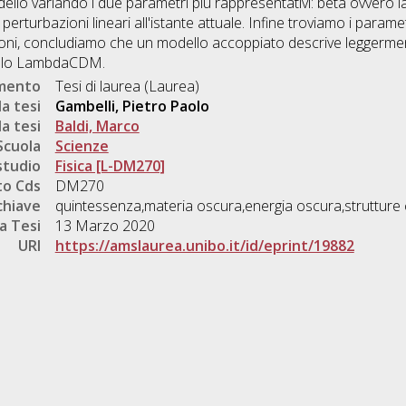
modello variando i due parametri più rappresentativi: beta ovvero
erturbazioni lineari all'istante attuale. Infine troviamo i parametr
oni, concludiamo che un modello accoppiato descrive leggerme
odello LambdaCDM.
umento
Tesi di laurea (Laurea)
a tesi
Gambelli, Pietro Paolo
a tesi
Baldi, Marco
Scuola
Scienze
studio
Fisica [L-DM270]
o Cds
DM270
chiave
quintessenza,materia oscura,energia oscura,strutture
a Tesi
13 Marzo 2020
URI
https://amslaurea.unibo.it/id/eprint/19882