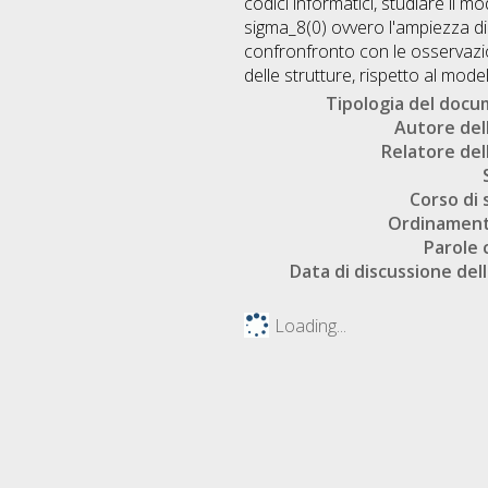
codici informatici, studiare il 
sigma_8(0) ovvero l'ampiezza di p
confronfronto con le osservazi
delle strutture, rispetto al m
Tipologia del doc
Autore dell
Relatore dell
Corso di 
Ordinament
Parole 
Data di discussione dell
Loading...