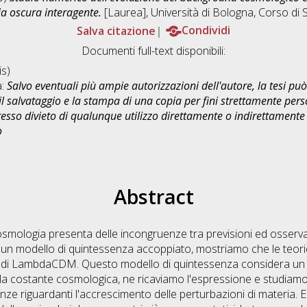
gia oscura interagente.
[Laurea], Università di Bologna, Corso di 
Salva citazione
Condividi
Documenti full-text disponibili:
s)
a:
Salvo eventuali più ampie autorizzazioni dell'autore, la tesi p
il salvataggio e la stampa di una copia per fini strettamente person
sso divieto di qualunque utilizzo direttamente o indirettamente 
o
Abstract
mologia presenta delle incongruenze tra previsioni ed osserva
o un modello di quintessenza accoppiato, mostriamo che le teo
ne di LambdaCDM. Questo modello di quintessenza considera un
lla costante cosmologica, ne ricaviamo l'espressione e studiamo 
ze riguardanti l'accrescimento delle perturbazioni di materia. E' 