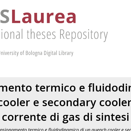
ento termico e fluidodi
ooler e secondary coole
corrente di gas di sintesi
sionamento termico e fluidodinamico di un quench cooler e sec