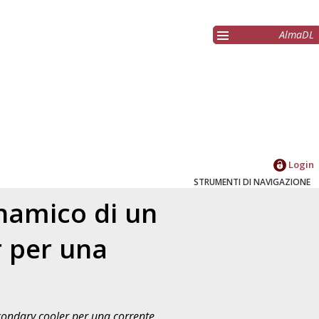
AlmaDL
Login
STRUMENTI DI NAVIGAZIONE
namico di un
r per una
ondary cooler per una corrente