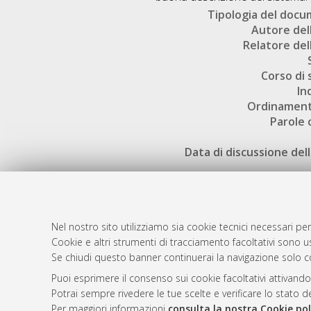
Tipologia del doc
Autore dell
Relatore dell
Corso di 
In
Ordinament
Parole 
Data di discussione dell
Nel nostro sito utilizziamo sia cookie tecnici necessari per
Cookie e altri strumenti di tracciamento facoltativi sono us
AMS Laure
Atom
Se chiudi questo banner continuerai la navigazione solo c
Servizio i
Rss 1.0
Puoi esprimere il consenso sui cookie facoltativi attivando
Impostazio
Potrai sempre rivedere le tue scelte e verificare lo stato 
Rss 2.0
Informativa
Per maggiori informazioni
consulta la nostra Cookie pol