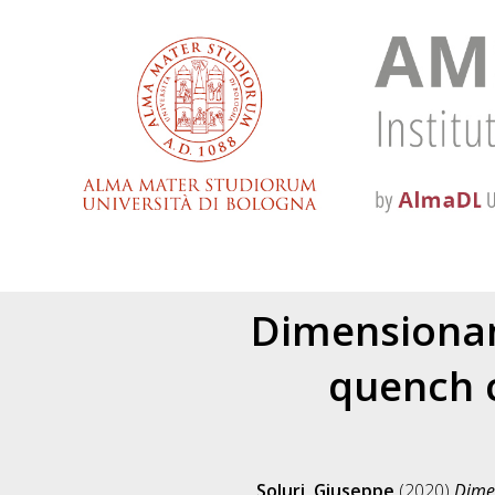
Dimensionam
quench c
Soluri, Giuseppe
(2020)
Dimen