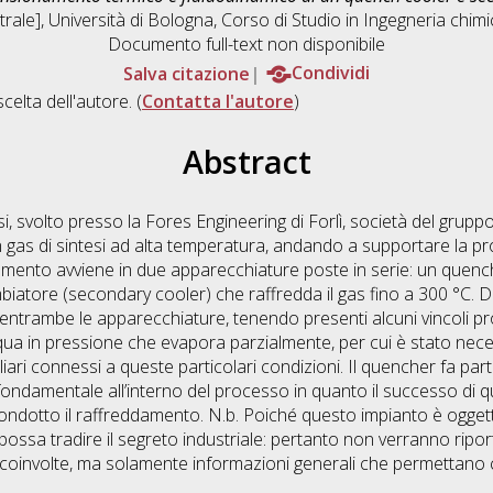
rale], Università di Bologna, Corso di Studio in
Ingegneria chim
Documento full-text non disponibile
Salva citazione
Condividi
scelta dell'autore. (
Contatta l'autore
)
Abstract
, svolto presso la Fores Engineering di Forlì, società del gruppo 
 gas di sintesi ad alta temperatura, andando a supportare la pro
damento avviene in due apparecchiature poste in serie: un quenc
biatore (secondary cooler) che raffredda il gas fino a 300 °C. Du
entrambe le apparecchiature, tenendo presenti alcuni vincoli pro
cqua in pressione che evapora parzialmente, per cui è stato nece
liari connessi a queste particolari condizioni. Il quencher fa par
fondamentale all’interno del processo in quanto il successo di q
ondotto il raffreddamento. N.b. Poiché questo impianto è oggetto
possa tradire il segreto industriale: pertanto non verranno ripor
coinvolte, ma solamente informazioni generali che permettano