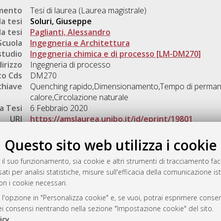
umento
Tesi di laurea (Laurea magistrale)
a tesi
Soluri, Giuseppe
a tesi
Paglianti, Alessandro
Scuola
Ingegneria e Architettura
studio
Ingegneria chimica e di processo [LM-DM270]
dirizzo
Ingegneria di processo
o Cds
DM270
chiave
Quenching rapido,Dimensionamento,Tempo di permanen
calore,Circolazione naturale
a Tesi
6 Febbraio 2020
URI
https://amslaurea.unibo.it/id/eprint/19801
Gestione del documento:
Questo sito web utilizza i cookie
 il suo funzionamento, sia cookie e altri strumenti di tracciamento faco
ati per analisi statistiche, misure sull'efficacia della comunicazione is
a
on i cookie necessari.
mplementato e gestito da
AlmaDL
 l'opzione in "Personalizza cookie" e, se vuoi, potrai esprimere consens
ni Cookie
dei consensi rientrando nella sezione "Impostazione cookie" del sito.
 sulla privacy
icy
.