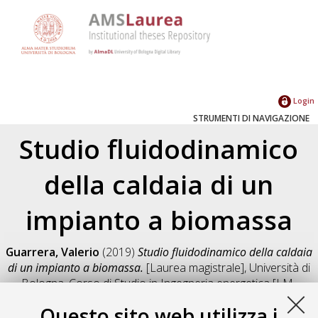
Login
STRUMENTI DI NAVIGAZIONE
Studio fluidodinamico
della caldaia di un
impianto a biomassa
Guarrera, Valerio
(2019)
Studio fluidodinamico della caldaia
di un impianto a biomassa.
[Laurea magistrale], Università di
Bologna, Corso di Studio in
Ingegneria energetica [LM-
DM270]
, Documento full-text non disponibile
Questo sito web utilizza i
Salva citazione
Condividi