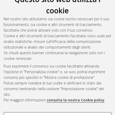
Il full-text non è disponibile per scelta dell'autore. (
Contatta
cookie
l'autore
)
Abstract
Nel nostro sito utilizziamo sia cookie tecnici necessari per il suo
funzionamento, sia cookie e altri strumenti di tracciamento
facoltativi che potrai attivare solo con il tuo consenso.
Altri metadati
Cookie e altri strumenti di tracciamento facoltativi sono usati per
analisi statistiche, misure sull'efficacia della comunicazione
Gestione del documento:
istituzionale e analisi dei comportamenti degli utenti.
Se chiudi questo banner continuerai la navigazione solo con i
cookie necessari.
Puoi esprimere il consenso sui cookie facoltativi attivando
Atom
l'opzione in "Personalizza cookie" e, se vuoi, potrai esprimere
Rss 1.0
consensi più specifici in "Mostra cookie di profilazione".
Potrai sempre rivedere le tue scelte e verificare lo stato dei
Rss 2.0
consensi rientrando nella sezione "Impostazione cookie" del
sito.
Per maggiori informazioni
consulta la nostra Cookie policy
.
AMS Laurea
Servizio implementato e gestito da
AlmaDL
Impostazioni Cookie
COOKIE DI PROFILAZIONE -