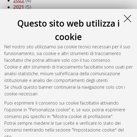
2022
(4)
2021
(5)
2020
(9)
2019
(10)
Questo sito web utilizza i
2018
(8)
2017
(15)
cookie
2016
(10)
Nel nostro sito utilizziamo sia cookie tecnici necessari per il suo
2015
(1)
funzionamento, sia cookie e altri strumenti di tracciamento
2013
(3)
facoltativi che potrai attivare solo con il tuo consenso.
2012
(1)
Cookie e altri strumenti di tracciamento facoltativi sono usati per
2011
(1)
analisi statistiche, misure sull'efficacia della comunicazione
2010
(2)
istituzionale e analisi dei comportamenti degli utenti.
2009
(2)
Se chiudi questo banner continuerai la navigazione solo con i
cookie necessari.
Puoi esprimere il consenso sui cookie facoltativi attivando
Atom
l'opzione in "Personalizza cookie" e, se vuoi, potrai esprimere
Rss 1.0
consensi più specifici in "Mostra cookie di profilazione".
Potrai sempre rivedere le tue scelte e verificare lo stato dei
Rss 2.0
consensi rientrando nella sezione "Impostazione cookie" del
sito.