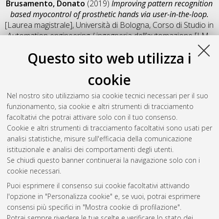
Brusamento, Donato
(2019)
Improving pattern recognition
based myocontrol of prosthetic hands via user-in-the-loop.
[Laurea magistrale], Università di Bologna, Corso di Studio in
Automation engineering / ingegneria dell’automazione [LM-
DM270]
, Documento full-text non disponibile
Questo sito web utilizza i
Salva citazione
Condividi
Il full-text non è disponibile per scelta dell'autore. (
Contatta
cookie
l'autore
)
Abstract
Nel nostro sito utilizziamo sia cookie tecnici necessari per il suo
funzionamento, sia cookie e altri strumenti di tracciamento
facoltativi che potrai attivare solo con il tuo consenso.
Altri metadati
Cookie e altri strumenti di tracciamento facoltativi sono usati per
analisi statistiche, misure sull'efficacia della comunicazione
Gestione del documento:
istituzionale e analisi dei comportamenti degli utenti.
Se chiudi questo banner continuerai la navigazione solo con i
cookie necessari.
Puoi esprimere il consenso sui cookie facoltativi attivando
Atom
l'opzione in "Personalizza cookie" e, se vuoi, potrai esprimere
Rss 1.0
consensi più specifici in "Mostra cookie di profilazione".
Potrai sempre rivedere le tue scelte e verificare lo stato dei