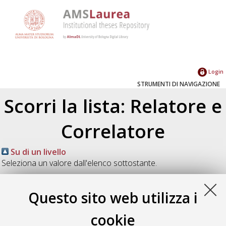
Login
STRUMENTI DI NAVIGAZIONE
Scorri la lista: Relatore e
Correlatore
Su di un livello
Seleziona un valore dall'elenco sottostante.
2026
(1)
2023
(1)
Questo sito web utilizza i
2021
(2)
2020
(2)
cookie