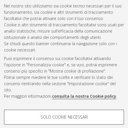
2019
(4)
Nel nostro sito utilizziamo sia cookie tecnici necessari per il suo
2018
(4)
funzionamento, sia cookie e altri strumenti di tracciamento
2017
(3)
facoltativi che potrai attivare solo con il tuo consenso.
2016
(3)
Cookie e altri strumenti di tracciamento facoltativi sono usati per
2014
(1)
analisi statistiche, misure sull'efficacia della comunicazione
2012
(1)
istituzionale e analisi dei comportamenti degli utenti.
2011
(1)
Se chiudi questo banner continuerai la navigazione solo con i
cookie necessari.
Puoi esprimere il consenso sui cookie facoltativi attivando
Atom
l'opzione in "Personalizza cookie" e, se vuoi, potrai esprimere
Rss 1.0
consensi più specifici in "Mostra cookie di profilazione".
Potrai sempre rivedere le tue scelte e verificare lo stato dei
Rss 2.0
consensi rientrando nella sezione "Impostazione cookie" del
sito.
Per maggiori informazioni
consulta la nostra Cookie policy
.
AMS Laurea
Servizio implementato e gestito da
AlmaDL
Impostazioni Cookie
COOKIE DI PROFILAZIONE -
SOLO COOKIE NECESSARI
Informativa sulla privacy
FACOLTATIVI
Condizioni d’uso del sito