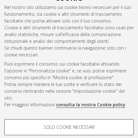
Abstract
Nel nostro sito utilizziamo sia cookie tecnici necessari per il suo
funzionamento, sia cookie e altri strumenti di tracciamento
facoltativi che potrai attivare solo con il tuo consenso.
Altri metadati
Cookie e altri strumenti di tracciamento facoltativi sono usati per
analisi statistiche, misure sull'efficacia della comunicazione
Gestione del documento:
istituzionale e analisi dei comportamenti degli utenti.
Se chiudi questo banner continuerai la navigazione solo con i
cookie necessari.
Puoi esprimere il consenso sui cookie facoltativi attivando
Atom
l'opzione in "Personalizza cookie" e, se vuoi, potrai esprimere
Rss 1.0
consensi più specifici in "Mostra cookie di profilazione".
Potrai sempre rivedere le tue scelte e verificare lo stato dei
Rss 2.0
consensi rientrando nella sezione "Impostazione cookie" del
sito.
Per maggiori informazioni
consulta la nostra Cookie policy
.
AMS Laurea
Servizio implementato e gestito da
AlmaDL
Impostazioni Cookie
COOKIE DI PROFILAZIONE -
SOLO COOKIE NECESSARI
Informativa sulla privacy
FACOLTATIVI
Condizioni d’uso del sito