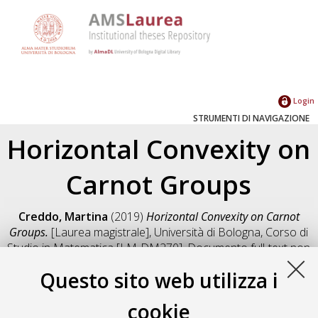
Login
STRUMENTI DI NAVIGAZIONE
Horizontal Convexity on
Carnot Groups
Creddo, Martina
(2019)
Horizontal Convexity on Carnot
Groups.
[Laurea magistrale], Università di Bologna, Corso di
Studio in
Matematica [LM-DM270]
, Documento full-text non
disponibile
Questo sito web utilizza i
Salva citazione
Condividi
Il full-text non è disponibile per scelta dell'autore. (
Contatta
cookie
l'autore
)