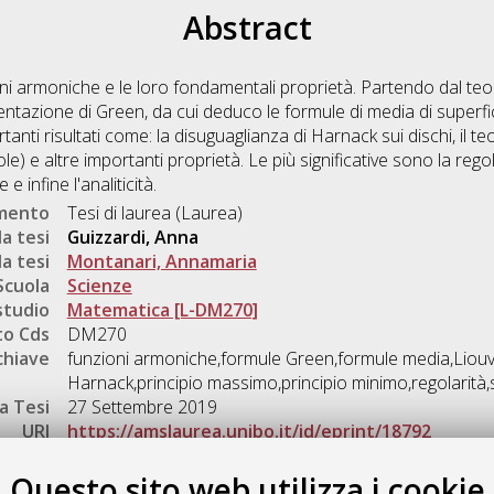
Abstract
ioni armoniche e le loro fondamentali proprietà. Partendo dal te
ntazione di Green, da cui deduco le formule di media di superfici
nti risultati come: la disuguaglianza di Harnack sui dischi, il teor
) e altre importanti proprietà. Le più significative sono la rego
 infine l'analiticità.
umento
Tesi di laurea (Laurea)
a tesi
Guizzardi, Anna
a tesi
Montanari, Annamaria
Scuola
Scienze
studio
Matematica [L-DM270]
o Cds
DM270
chiave
funzioni armoniche,formule Green,formule media,Liouvi
Harnack,principio massimo,principio minimo,regolarità,st
a Tesi
27 Settembre 2019
URI
https://amslaurea.unibo.it/id/eprint/18792
Gestione del documento:
Questo sito web utilizza i cookie