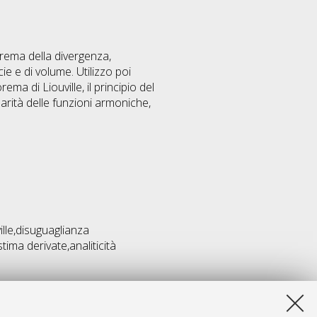
orema della divergenza,
e e di volume. Utilizzo poi
ema di Liouville, il principio del
larità delle funzioni armoniche,
lle,disuguaglianza
ima derivate,analiticità