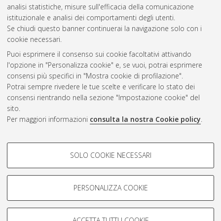
analisi statistiche, misure sull'efficacia della comunicazione
Gestione del documento:
istituzionale e analisi dei comportamenti degli utenti.
Se chiudi questo banner continuerai la navigazione solo con i
cookie necessari.
Puoi esprimere il consenso sui cookie facoltativi attivando
Atom
l'opzione in "Personalizza cookie" e, se vuoi, potrai esprimere
Rss 1.0
consensi più specifici in "Mostra cookie di profilazione".
Potrai sempre rivedere le tue scelte e verificare lo stato dei
Rss 2.0
consensi rientrando nella sezione "Impostazione cookie" del
sito.
Per maggiori informazioni
consulta la nostra Cookie policy
.
AMS Laurea
Servizio implementato e gestito da
AlmaDL
Impostazioni Cookie
COOKIE DI PROFILAZIONE -
SOLO COOKIE NECESSARI
Informativa sulla privacy
FACOLTATIVI
Condizioni d’uso del sito
Si tratta di cookie utilizzati per analizzare le caratteristiche della
navigazione degli utenti, creare profili in base al loro comportamento
PERSONALIZZA COOKIE
sul sito, per analisi di marketing.
Mostra cookie di profilazione
ACCETTA TUTTI I COOKIE