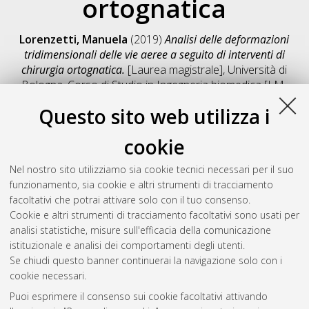
ortognatica
Lorenzetti, Manuela
(2019)
Analisi delle deformazioni
tridimensionali delle vie aeree a seguito di interventi di
chirurgia ortognatica.
[Laurea magistrale], Università di
Bologna, Corso di Studio in
Ingegneria biomedica [LM-
DM270] - Cesena
, Documento full-text non disponibile
Questo sito web utilizza i
Salva citazione
Condividi
Il full-text non è disponibile per scelta dell'autore. (
Contatta
cookie
l'autore
)
Abstract
Nel nostro sito utilizziamo sia cookie tecnici necessari per il suo
funzionamento, sia cookie e altri strumenti di tracciamento
facoltativi che potrai attivare solo con il tuo consenso.
Altri metadati
Cookie e altri strumenti di tracciamento facoltativi sono usati per
analisi statistiche, misure sull'efficacia della comunicazione
Gestione del documento:
istituzionale e analisi dei comportamenti degli utenti.
Se chiudi questo banner continuerai la navigazione solo con i
cookie necessari.
Puoi esprimere il consenso sui cookie facoltativi attivando
Atom