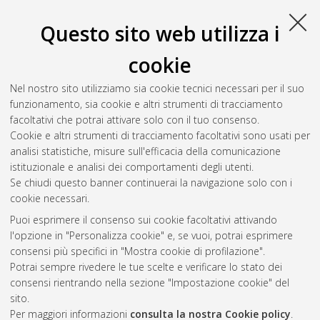
di Bologna, Corso di Studio in
Ingegneria informatica [LM-
DM270]
, Documento full-text non disponibile
Questo sito web utilizza i
Salva citazione
Condividi
Il full-text non è disponibile per scelta dell'autore. (
Contatta
cookie
l'autore
)
Abstract
Nel nostro sito utilizziamo sia cookie tecnici necessari per il suo
funzionamento, sia cookie e altri strumenti di tracciamento
facoltativi che potrai attivare solo con il tuo consenso.
Altri metadati
Cookie e altri strumenti di tracciamento facoltativi sono usati per
analisi statistiche, misure sull'efficacia della comunicazione
Gestione del documento:
istituzionale e analisi dei comportamenti degli utenti.
Se chiudi questo banner continuerai la navigazione solo con i
cookie necessari.
Puoi esprimere il consenso sui cookie facoltativi attivando
Atom
l'opzione in "Personalizza cookie" e, se vuoi, potrai esprimere
Rss 1.0
consensi più specifici in "Mostra cookie di profilazione".
Potrai sempre rivedere le tue scelte e verificare lo stato dei
Rss 2.0
consensi rientrando nella sezione "Impostazione cookie" del
sito.
Per maggiori informazioni
consulta la nostra Cookie policy
.
AMS Laurea