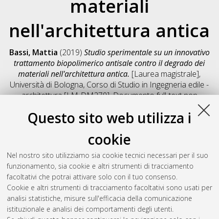
materiali
nell'architettura antica
Bassi, Mattia
(2019)
Studio sperimentale su un innovativo
trattamento biopolimerico antisale contro il degrado dei
materiali nell'architettura antica.
[Laurea magistrale],
Università di Bologna, Corso di Studio in
Ingegneria edile -
architettura [LM-DM270]
, Documento full-text non
disponibile
Questo sito web utilizza i
Salva citazione
Condividi
Il full-text non è disponibile per scelta dell'autore. (
Contatta
cookie
l'autore
)
Abstract
Nel nostro sito utilizziamo sia cookie tecnici necessari per il suo
funzionamento, sia cookie e altri strumenti di tracciamento
facoltativi che potrai attivare solo con il tuo consenso.
Altri metadati
Cookie e altri strumenti di tracciamento facoltativi sono usati per
analisi statistiche, misure sull'efficacia della comunicazione
Gestione del documento:
istituzionale e analisi dei comportamenti degli utenti.