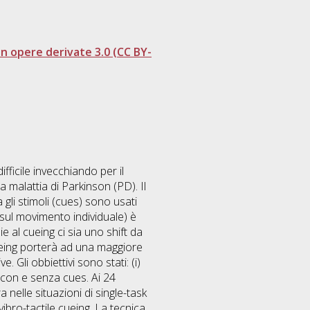
 opere derivate 3.0 (CC BY-
ifficile invecchiando per il
malattia di Parkinson (PD). Il
a gli stimoli (cues) sono usati
 sul movimento individuale) è
 al cueing ci sia uno shift da
ueing porterà ad una maggiore
. Gli obbiettivi sono stati: (i)
ng con e senza cues. Ai 24
 nelle situazioni di single-task
vibro-tactile cueing. La tecnica