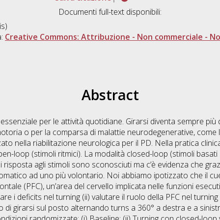
Documenti full-text disponibili:
s)
a:
Creative Commons: Attribuzione - Non commerciale - Non
Abstract
 essenziale per le attività quotidiane. Girarsi diventa sempre più d
toria o per la comparsa di malattie neurodegenerative, come la 
zato nella riabilitazione neurologica per il PD. Nella pratica clinic
en-loop (stimoli ritmici). La modalità closed-loop (stimoli basati
risposta agli stimoli sono sconosciuti ma c’è evidenza che grazie
omatico ad uno più volontario. Noi abbiamo ipotizzato che il c
ntale (PFC), un’area del cervello implicata nelle funzioni esecutive
are i deficits nel turning (ii) valutare il ruolo della PFC nel turni
o di girarsi sul posto alternando turns a 360° a destra e a sinistra
ndizioni randomizzate: (i) Baseline; (ii) Turning con closed-loop 