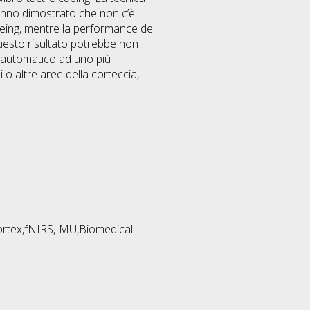
 hanno dimostrato che non c’è
cueing, mentre la performance del
Questo risultato potrebbe non
o automatico ad uno più
i o altre aree della corteccia,
Cortex,fNIRS,IMU,Biomedical