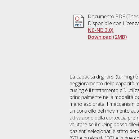
Documento PDF (Thesi
Disponibile con Licenz
NC-ND 3.0)
Download (2MB)
La capacità di girarsi (turning) è
peggioramento della capacità mo
cueing è il trattamento più utiliz
principalmente nella modalità op
meno esplorata. I meccanismi di 
un controllo del movimento aut
attivazione della corteccia prefro
valutare se il cueing possa allevi
pazienti selezionati è stato dett
(ST) e dual-task (DT) e in due co