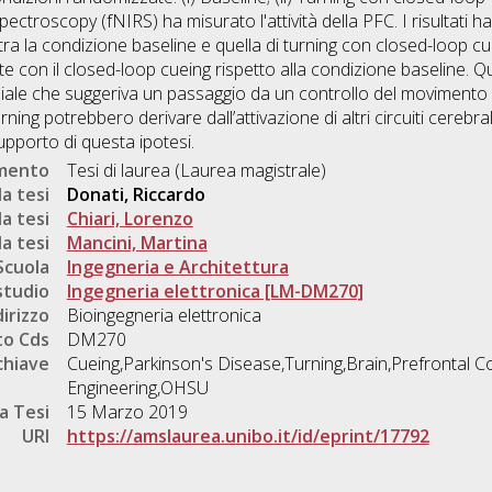
pectroscopy (fNIRS) ha misurato l'attività della PFC. I risultati
FC tra la condizione baseline e quella di turning con closed-loop 
nte con il closed-loop cueing rispetto alla condizione baseline. 
iziale che suggeriva un passaggio da un controllo del moviment
rning potrebbero derivare dall’attivazione di altri circuiti cerebral
upporto di questa ipotesi.
umento
Tesi di laurea (Laurea magistrale)
a tesi
Donati, Riccardo
a tesi
Chiari, Lorenzo
a tesi
Mancini, Martina
Scuola
Ingegneria e Architettura
studio
Ingegneria elettronica [LM-DM270]
dirizzo
Bioingegneria elettronica
o Cds
DM270
chiave
Cueing,Parkinson's Disease,Turning,Brain,Prefrontal 
Engineering,OHSU
a Tesi
15 Marzo 2019
URI
https://amslaurea.unibo.it/id/eprint/17792