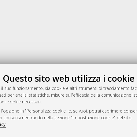
Gestione del documento:
Questo sito web utilizza i cookie
 il suo funzionamento, sia cookie e altri strumenti di tracciamento faco
ati per analisi statistiche, misure sull'efficacia della comunicazione is
a
on i cookie necessari.
mplementato e gestito da
AlmaDL
 l'opzione in "Personalizza cookie" e, se vuoi, potrai esprimere consens
ni Cookie
dei consensi rientrando nella sezione "Impostazione cookie" del sito.
 sulla privacy
icy
.
d’uso del sito