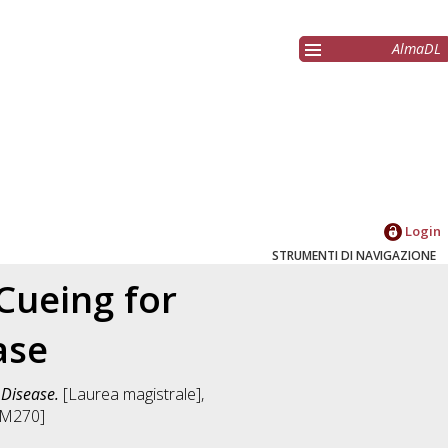
AlmaDL
Login
STRUMENTI DI NAVIGAZIONE
Cueing for
ase
 Disease.
[Laurea magistrale],
DM270]