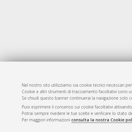
Nel nostro sito utilizziamo sia cookie tecnici necessari per
Cookie e altri strumenti di tracciamento facoltativi sono us
AMS Laure
Atom
Se chiudi questo banner continuerai la navigazione solo c
Servizio i
Rss 1.0
Puoi esprimere il consenso sui cookie facoltativi attivando
Impostazio
Potrai sempre rivedere le tue scelte e verificare lo stato 
Rss 2.0
Informativa
Per maggiori informazioni
consulta la nostra Cookie pol
Condizioni 