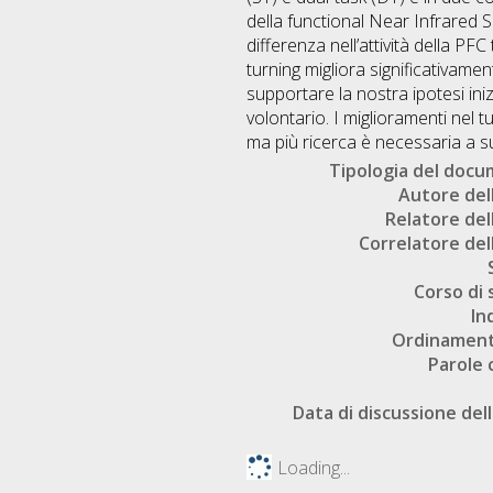
della functional Near Infrared S
differenza nell’attività della P
turning migliora significativame
supportare la nostra ipotesi in
volontario. I miglioramenti nel tu
ma più ricerca è necessaria a s
Tipologia del doc
Autore dell
Relatore dell
Correlatore dell
Corso di 
In
Ordinament
Parole 
Data di discussione dell
Loading...