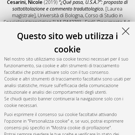
Cesarini, Nicole
(2019)
“¿Qué pasa, U.S.A.?”: proposta di
sottotitolazione e commento traduttologico.
[Laurea
magistrale], Università di Bologna, Corso di Studio in
Specialized translation [LM-DM270] - Forli'
, Documento full-
text non disponibile
Questo sito web utilizza i
Salva citazione
Condividi
Il full-text non è disponibile per scelta dell'autore. (
Contatta
cookie
l'autore
)
Abstract
Nel nostro sito utilizziamo sia cookie tecnici necessari per il suo
funzionamento, sia cookie e altri strumenti di tracciamento
facoltativi che potrai attivare solo con il tuo consenso.
Altri metadati
Cookie e altri strumenti di tracciamento facoltativi sono usati per
analisi statistiche, misure sull'efficacia della comunicazione
Gestione del documento:
istituzionale e analisi dei comportamenti degli utenti.
Se chiudi questo banner continuerai la navigazione solo con i
cookie necessari.
Puoi esprimere il consenso sui cookie facoltativi attivando
Atom
l'opzione in "Personalizza cookie" e, se vuoi, potrai esprimere
Rss 1.0
consensi più specifici in "Mostra cookie di profilazione".
Potrai sempre rivedere le tue scelte e verificare lo stato dei