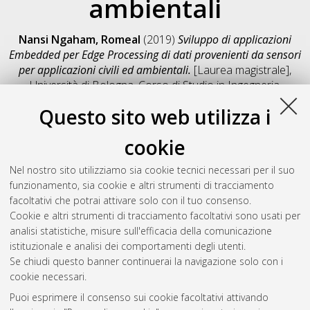
ambientali
Nansi Ngaham, Romeal
(2019)
Sviluppo di applicazioni
Embedded per Edge Processing di dati provenienti da sensori
per applicazioni civili ed ambientali.
[Laurea magistrale],
Università di Bologna, Corso di Studio in
Ingegneria
meccanica [LM-DM270]
, Documento full-text non disponibile
Questo sito web utilizza i
Salva citazione
Condividi
Il full-text non è disponibile per scelta dell'autore. (
Contatta
cookie
l'autore
)
Abstract
Nel nostro sito utilizziamo sia cookie tecnici necessari per il suo
funzionamento, sia cookie e altri strumenti di tracciamento
facoltativi che potrai attivare solo con il tuo consenso.
Altri metadati
Cookie e altri strumenti di tracciamento facoltativi sono usati per
analisi statistiche, misure sull'efficacia della comunicazione
Gestione del documento:
istituzionale e analisi dei comportamenti degli utenti.
Se chiudi questo banner continuerai la navigazione solo con i
cookie necessari.
Puoi esprimere il consenso sui cookie facoltativi attivando
Atom