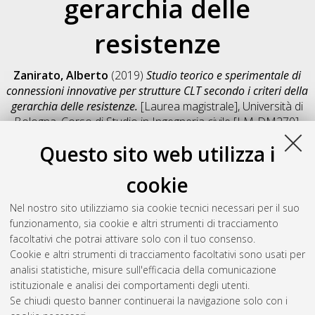
gerarchia delle
resistenze
Zanirato, Alberto
(2019)
Studio teorico e sperimentale di
connessioni innovative per strutture CLT secondo i criteri della
gerarchia delle resistenze.
[Laurea magistrale], Università di
Bologna, Corso di Studio in
Ingegneria civile [LM-DM270]
,
Documento full-text non disponibile
Questo sito web utilizza i
Salva citazione
Condividi
Il full-text non è disponibile per scelta dell'autore. (
Contatta
cookie
l'autore
)
Abstract
Nel nostro sito utilizziamo sia cookie tecnici necessari per il suo
funzionamento, sia cookie e altri strumenti di tracciamento
facoltativi che potrai attivare solo con il tuo consenso.
Altri metadati
Cookie e altri strumenti di tracciamento facoltativi sono usati per
analisi statistiche, misure sull'efficacia della comunicazione
Gestione del documento:
istituzionale e analisi dei comportamenti degli utenti.
Se chiudi questo banner continuerai la navigazione solo con i