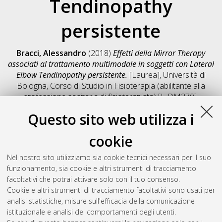
Tendinopathy
persistente
Bracci, Alessandro
(2018)
Effetti della Mirror Therapy
associati al trattamento multimodale in soggetti con Lateral
Elbow Tendinopathy persistente.
[Laurea], Università di
Bologna, Corso di Studio in
Fisioterapia (abilitante alla
professione sanitaria di fisioterapista) [L-DM270]
,
Documento full-text non disponibile
Questo sito web utilizza i
Salva citazione
Condividi
Il full-text non è disponibile per scelta dell'autore. (
Contatta
cookie
l'autore
)
Abstract
Nel nostro sito utilizziamo sia cookie tecnici necessari per il suo
funzionamento, sia cookie e altri strumenti di tracciamento
facoltativi che potrai attivare solo con il tuo consenso.
Altri metadati
Cookie e altri strumenti di tracciamento facoltativi sono usati per
analisi statistiche, misure sull'efficacia della comunicazione
Gestione del documento:
istituzionale e analisi dei comportamenti degli utenti.