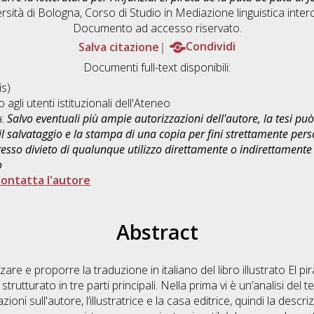
rsità di Bologna, Corso di Studio in
Mediazione linguistica interc
Documento ad accesso riservato.
Salva citazione
Condividi
Documenti full-text disponibili:
s)
o agli utenti istituzionali dell'Ateneo
a:
Salvo eventuali più ampie autorizzazioni dell'autore, la tesi p
il salvataggio e la stampa di una copia per fini strettamente person
sso divieto di qualunque utilizzo direttamente o indirettamente 
o
ontatta l'autore
Abstract
are e proporre la traduzione in italiano del libro illustrato El pi
rutturato in tre parti principali. Nella prima vi è un’analisi del
oni sull'autore, l’illustratrice e la casa editrice, quindi la descriz