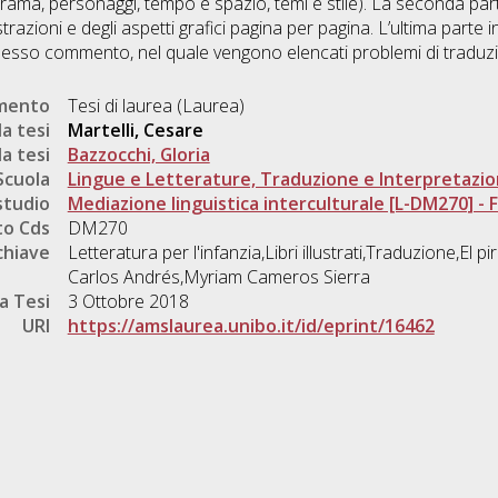
rama, personaggi, tempo e spazio, temi e stile). La seconda part
strazioni e degli aspetti grafici pagina per pagina. L’ultima parte i
sso commento, nel quale vengono elencati problemi di traduzion
umento
Tesi di laurea (Laurea)
a tesi
Martelli, Cesare
a tesi
Bazzocchi, Gloria
Scuola
Lingue e Letterature, Traduzione e Interpretazi
studio
Mediazione linguistica interculturale [L-DM270] - Fo
o Cds
DM270
chiave
Letteratura per l'infanzia,Libri illustrati,Traduzione,El p
Carlos Andrés,Myriam Cameros Sierra
a Tesi
3 Ottobre 2018
URI
https://amslaurea.unibo.it/id/eprint/16462