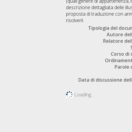
(quali genere di appartenenza, t
descrizione dettagliata delle illu
proposta di traduzione con anne
risolverli.
Tipologia del doc
Autore dell
Relatore dell
Corso di 
Ordinament
Parole 
Data di discussione dell
Loading...