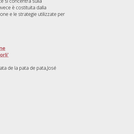
e si concentra sulla
nvece è costituita dalla
e e le strategie utilizzate per
one
rli'
irata de la pata de pata,José