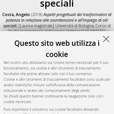
speciali
Costa, Angelo
(2018)
Aspetti progettuali dei trasformatori di
potenza in relazione alle sovratensioni e all'impiego di olii
speciali.
[Laurea magistrale], Università di Bologna, Corso di
Studio in
Ingegneria dell'energia elettrica [LM-DM270]
,
Documento full-text non disponibile
Questo sito web utilizza i
Salva citazione
Condividi
Il full-text non è disponibile per scelta dell'autore. (
Contatta
cookie
l'autore
)
Abstract
Nel nostro sito utilizziamo sia cookie tecnici necessari per il suo
funzionamento, sia cookie e altri strumenti di tracciamento
facoltativi che potrai attivare solo con il tuo consenso.
Altri metadati
Cookie e altri strumenti di tracciamento facoltativi sono usati per
analisi statistiche, misure sull'efficacia della comunicazione
Gestione del documento:
istituzionale e analisi dei comportamenti degli utenti.
Se chiudi questo banner continuerai la navigazione solo con i
cookie necessari.
Puoi esprimere il consenso sui cookie facoltativi attivando
Atom