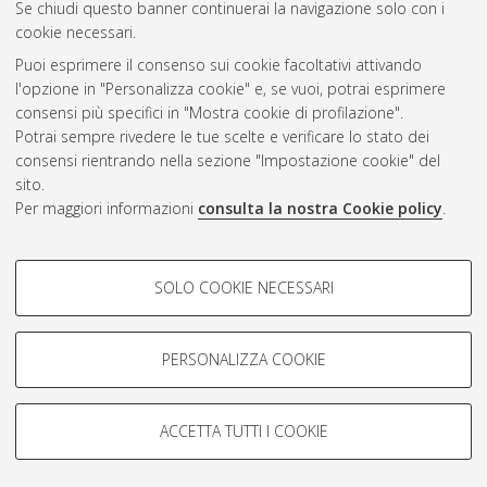
Se chiudi questo banner continuerai la navigazione solo con i
cookie necessari.
Puoi esprimere il consenso sui cookie facoltativi attivando
Atom
l'opzione in "Personalizza cookie" e, se vuoi, potrai esprimere
Rss 1.0
consensi più specifici in "Mostra cookie di profilazione".
Potrai sempre rivedere le tue scelte e verificare lo stato dei
Rss 2.0
consensi rientrando nella sezione "Impostazione cookie" del
sito.
Per maggiori informazioni
consulta la nostra Cookie policy
.
AMS Laurea
Servizio implementato e gestito da
AlmaDL
Impostazioni Cookie
COOKIE DI PROFILAZIONE -
SOLO COOKIE NECESSARI
Informativa sulla privacy
FACOLTATIVI
Condizioni d’uso del sito
Si tratta di cookie utilizzati per analizzare le caratteristiche della
navigazione degli utenti, creare profili in base al loro comportamento
PERSONALIZZA COOKIE
sul sito, per analisi di marketing.
Mostra cookie di profilazione
ACCETTA TUTTI I COOKIE
Google/Youtube Video
© ALMA MATER STUDIORUM - Università di Bologna, 2007-2026.
COOKIE TECNICI - NECESSARI
Facebook