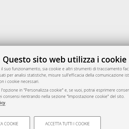
Gestione del documento:
Questo sito web utilizza i cookie
 il suo funzionamento, sia cookie e altri strumenti di tracciamento faco
ati per analisi statistiche, misure sull'efficacia della comunicazione is
a
on i cookie necessari.
mplementato e gestito da
AlmaDL
 l'opzione in "Personalizza cookie" e, se vuoi, potrai esprimere consens
ni Cookie
dei consensi rientrando nella sezione "Impostazione cookie" del sito.
 sulla privacy
icy
.
d’uso del sito
COOKIE TECNICI - NECES
A COOKIE
ACCETTA TUTTI I COOKIE
lla navigazione degli utenti, creare
Si tratta di cookie tecnici utilizzati