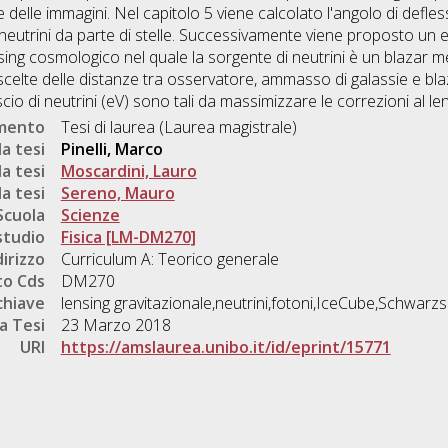
 delle immagini. Nel capitolo 5 viene calcolato l'angolo di deflessi
i neutrini da parte di stelle. Successivamente viene proposto un
ing cosmologico nel quale la sorgente di neutrini è un blazar m
celte delle distanze tra osservatore, ammasso di galassie e bla
cio di neutrini (eV) sono tali da massimizzare le correzioni al len
umento
Tesi di laurea (Laurea magistrale)
a tesi
Pinelli, Marco
a tesi
Moscardini, Lauro
a tesi
Sereno, Mauro
Scuola
Scienze
studio
Fisica [LM-DM270]
dirizzo
Curriculum A: Teorico generale
o Cds
DM270
chiave
lensing gravitazionale,neutrini,fotoni,IceCube,Schwarzs
a Tesi
23 Marzo 2018
URI
https://amslaurea.unibo.it/id/eprint/15771