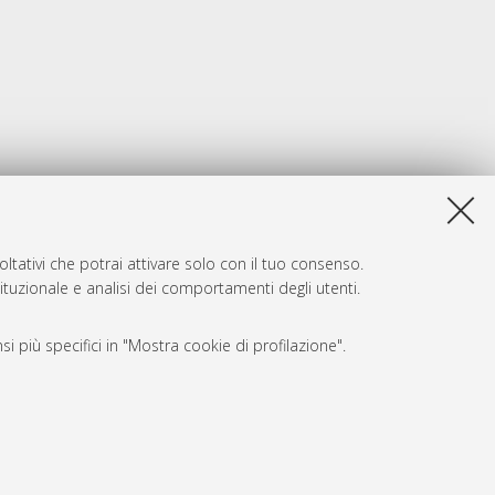
ltativi che potrai attivare solo con il tuo consenso.
tituzionale e analisi dei comportamenti degli utenti.
i più specifici in "Mostra cookie di profilazione".
SARI
, a titolo esemplificativo, per il corretto funzionamento del sito,