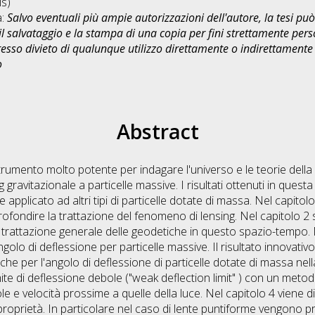
s)
a:
Salvo eventuali più ampie autorizzazioni dell'autore, la tesi p
il salvataggio e la stampa di una copia per fini strettamente person
sso divieto di qualunque utilizzo direttamente o indirettamente 
o
Abstract
trumento molto potente per indagare l'universo e le teorie della g
gravitazionale a particelle massive. I risultati ottenuti in questa 
applicato ad altri tipi di particelle dotate di massa. Nel capitolo
ofondire la trattazione del fenomeno di lensing. Nel capitolo 2 si
 trattazione generale delle geodetiche in questo spazio-tempo. N
golo di deflessione per particelle massive. Il risultato innovativo
iche per l'angolo di deflessione di particelle dotate di massa nel
imite di deflessione debole ("weak deflection limit" ) con un meto
 e velocità prossime a quelle della luce. Nel capitolo 4 viene d
 proprietà. In particolare nel caso di lente puntiforme vengono 