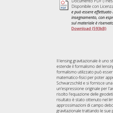
Documento PDF (Thesi
Disponibile con Licenz
e può essere effettuato 
insegnamento, con espre
sul materiale è riservat
Download (593kB)
Il lensing gravitazionale è uno s
estende il formalismo del lensing 
formalismo utilizzato può essere 
matematico-fisici per poter appr
Schwarzschild e si fornisce una
un'espressione originale per l'an
risolto l'equazione delle geodet
risultato è stato ottenuto nel l
approssimazioni di campo debole
gravitazionale trattando le sue