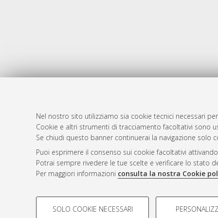
Nel nostro sito utilizziamo sia cookie tecnici necessari per
Cookie e altri strumenti di tracciamento facoltativi sono us
AMS Laure
Atom
Se chiudi questo banner continuerai la navigazione solo c
Servizio i
Rss 1.0
Puoi esprimere il consenso sui cookie facoltativi attivando
Impostazio
Potrai sempre rivedere le tue scelte e verificare lo stato 
Rss 2.0
Informativa
Per maggiori informazioni
consulta la nostra Cookie pol
Condizioni 
COOKIE DI PROFILAZIONE - FACOLTATIVI
SOLO COOKIE NECESSARI
PERSONALIZZ
Si tratta di cookie utilizzati per analizzare le caratteristiche de