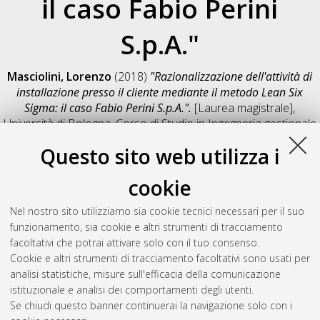
il caso Fabio Perini
S.p.A."
Masciolini, Lorenzo
(2018)
"Razionalizzazione dell'attività di
installazione presso il cliente mediante il metodo Lean Six
Sigma: il caso Fabio Perini S.p.A.".
[Laurea magistrale],
Università di Bologna, Corso di Studio in
Ingegneria gestionale
[LM-DM270]
, Documento full-text non disponibile
Questo sito web utilizza i
Salva citazione
Condividi
Il full-text non è disponibile per scelta dell'autore. (
Contatta
cookie
l'autore
)
Abstract
Nel nostro sito utilizziamo sia cookie tecnici necessari per il suo
funzionamento, sia cookie e altri strumenti di tracciamento
facoltativi che potrai attivare solo con il tuo consenso.
Altri metadati
Cookie e altri strumenti di tracciamento facoltativi sono usati per
analisi statistiche, misure sull'efficacia della comunicazione
Gestione del documento:
istituzionale e analisi dei comportamenti degli utenti.
Se chiudi questo banner continuerai la navigazione solo con i