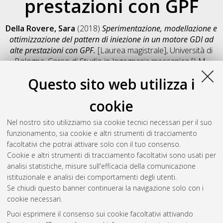
prestazioni con GPF
Della Rovere, Sara
(2018)
Sperimentazione, modellazione e
ottimizzazione del pattern di iniezione in un motore GDI ad
alte prestazioni con GPF.
[Laurea magistrale], Università di
Bologna, Corso di Studio in
Ingegneria meccanica [LM-
DM270]
, Documento full-text non disponibile
Questo sito web utilizza i
Salva citazione
Condividi
Il full-text non è disponibile per scelta dell'autore. (
Contatta
cookie
l'autore
)
Abstract
Nel nostro sito utilizziamo sia cookie tecnici necessari per il suo
funzionamento, sia cookie e altri strumenti di tracciamento
facoltativi che potrai attivare solo con il tuo consenso.
Altri metadati
Cookie e altri strumenti di tracciamento facoltativi sono usati per
analisi statistiche, misure sull'efficacia della comunicazione
Gestione del documento:
istituzionale e analisi dei comportamenti degli utenti.
Se chiudi questo banner continuerai la navigazione solo con i
cookie necessari.
Puoi esprimere il consenso sui cookie facoltativi attivando
Atom