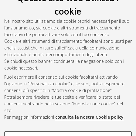
cookie
Nel nostro sito utilizziamo sia cookie tecnici necessari per il suo
funzionamento, sia cookie e altri strumenti di tracciamento
facoltativi che potrai attivare solo con il tuo consenso.
Cookie e altri strumenti di tracciamento facoltativi sono usati per
analisi statistiche, misure sull'efficacia della comunicazione
Gestione del documento:
istituzionale e analisi dei comportamenti degli utenti.
Se chiudi questo banner continuerai la navigazione solo con i
cookie necessari.
Puoi esprimere il consenso sui cookie facoltativi attivando
Atom
l'opzione in "Personalizza cookie" e, se vuoi, potrai esprimere
Rss 1.0
consensi più specifici in "Mostra cookie di profilazione".
Potrai sempre rivedere le tue scelte e verificare lo stato dei
Rss 2.0
consensi rientrando nella sezione "Impostazione cookie" del
sito.
Per maggiori informazioni
consulta la nostra Cookie policy
.
AMS Laurea
Servizio implementato e gestito da
AlmaDL
Impostazioni Cookie
COOKIE DI PROFILAZIONE -